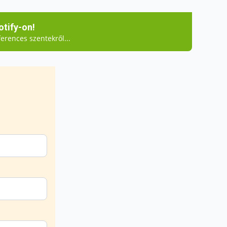
tify-on!
erences szentekről...