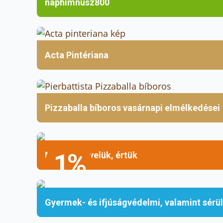
naphimnusz800
Acta Pintériana
Pizzaballa bíboros vasárnapi elmélkedései
1%
Mellettük, velük, értük
Gyermek- és ifjúságvédelmi, valamint sérü