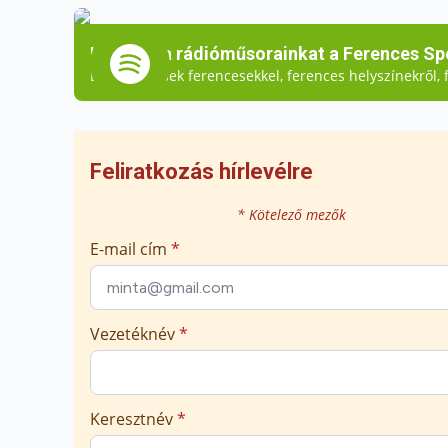
Hallgassa rádióműsorainkat a Ferences Spo
Beszélgetések ferencesekkel, ferences helyszínekről, f
Feliratkozás hírlevélre
* Kötelező mezők
E-mail cím
*
Vezetéknév
*
Keresztnév
*