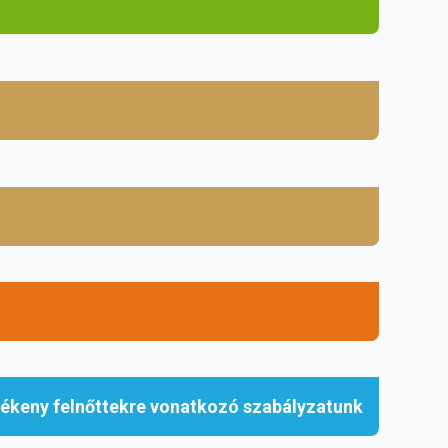
lékeny felnőttekre vonatkozó szabályzatunk