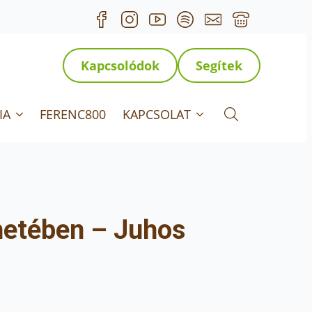
Kapcsolódok
Segítek
IA
FERENC800
KAPCSOLAT
Search for:
hetében – Juhos