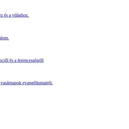
z és a világhoz.
alom.
cről és a ferencességről
 a vasárnapok evangéliumairól.