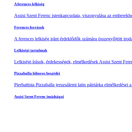
A ferences lelkiség
Assisi Szent Ferenc istenkapcsolata, viszonyulása az emberekhe
Ferences források
A ferences lelkiség iránt érdeklődők számára összegyűjtött irod
Lelkiségi tartalmak
Lelkiségi írások, érdekességek, elmélkedések Assisi Szent Feren
Pizzaballa bíboros beszédei
Pierbattista Pizzaballa jeruzsálemi latin pátriárka elmélkedései
Assisi Szent Ferenc imádságai