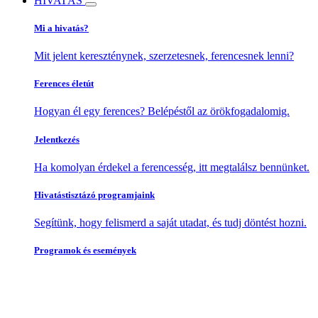
HIVATÁS
Mi a hivatás?
Mit jelent kereszténynek, szerzetesnek, ferencesnek lenni?
Ferences életút
Hogyan él egy ferences? Belépéstől az örökfogadalomig.
Jelentkezés
Ha komolyan érdekel a ferencesség, itt megtalálsz bennünket.
Hivatástisztázó programjaink
Segítünk, hogy felismerd a saját utadat, és tudj döntést hozni.
Programok és események