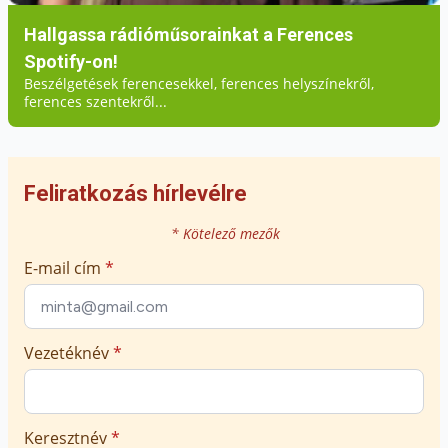
Hallgassa rádióműsorainkat a Ferences
Spotify-on!
Beszélgetések ferencesekkel, ferences helyszínekről,
ferences szentekről...
Feliratkozás hírlevélre
* Kötelező mezők
E-mail cím
*
Vezetéknév
*
Keresztnév
*