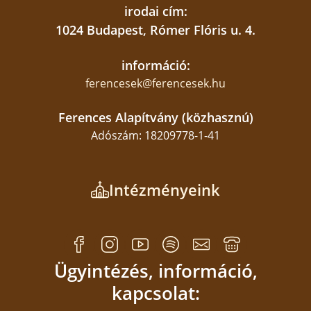
irodai cím:
1024 Budapest, Rómer Flóris u. 4.
információ:
ferencesek@ferencesek.hu
Ferences Alapítvány (közhasznú)
Adószám: 18209778-1-41
Intézményeink
Ügyintézés, információ,
kapcsolat: