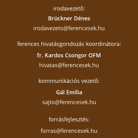
irodavezető:
Brückner Dénes
irodavezeto@ferencesek.hu
ferences hivatásgondozás koordinátora:
fr. Kardos Csongor OFM
hivatas@ferencesek.hu
kommunikációs vezető:
Gál Emília
sajto@ferencesek.hu
forrásfejlesztés:
forras@ferencesek.hu