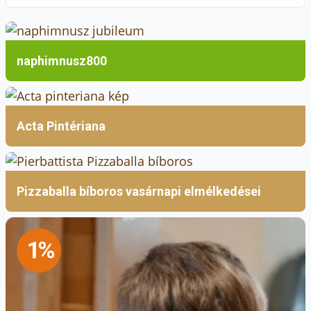
f
naphimnusz800
Acta Pintériana
Pizzaballa bíboros vasárnapi elmélkedései
1%