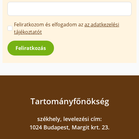
Marketing
Feliratkozom és elfogadom az
az adatkezelési
üzenetek
tájékoztatót
jóváhagyása
*
Feliratkozás
Tartományfőnökség
székhely, levelezési cím:
1024 Budapest, Margit krt. 23.