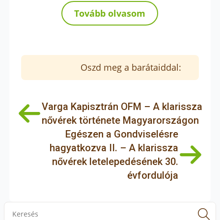
Tovább olvasom
Oszd meg a barátaiddal:
Varga Kapisztrán OFM – A klarissza
nővérek története Magyarországon
Egészen a Gondviselésre
hagyatkozva II. – A klarissza
nővérek letelepedésének 30.
évfordulója
S