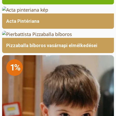
Acta Pintériana
Pizzaballa bíboros vasárnapi elmélkedései
1%