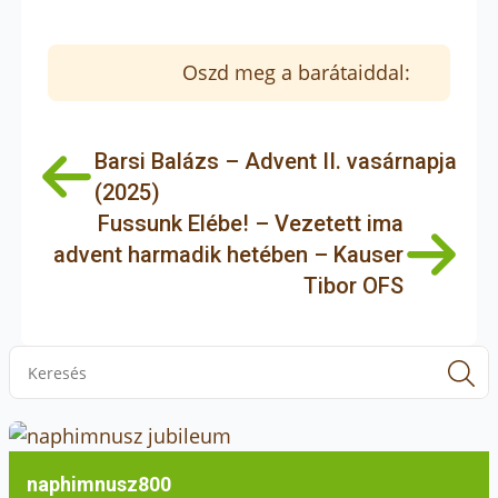
Oszd meg a barátaiddal:
Barsi Balázs – Advent II. vasárnapja
(2025)
Fussunk Elébe! – Vezetett ima
advent harmadik hetében – Kauser
Tibor OFS
S
f
naphimnusz800