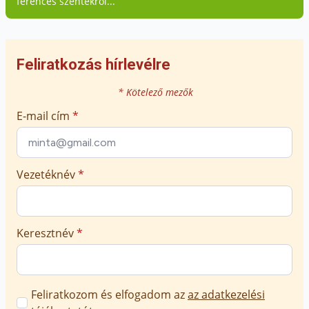
ferences szentekről...
Feliratkozás hírlevélre
* Kötelező mezők
E-mail cím
*
Vezetéknév
*
Keresztnév
*
Marketing
Feliratkozom és elfogadom az
az adatkezelési