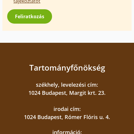
üzenetek
tájékoztatót
jóváhagyása
*
Feliratkozás
Tartományfőnökség
székhely, levelezési cím:
1024 Budapest, Margit krt. 23.
irodai cím:
1024 Budapest, Rómer Flóris u. 4.
információ: