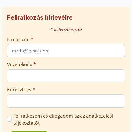
Feliratkozás hírlevélre
* Kötelező mezők
E-mail cím
*
Vezetéknév
*
Keresztnév
*
Marketing
Feliratkozom és elfogadom az
az adatkezelési
üzenetek
tájékoztatót
jóváhagyása