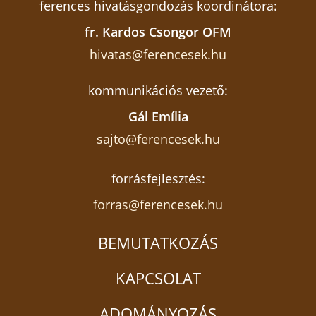
ferences hivatásgondozás koordinátora:
fr. Kardos Csongor OFM
hivatas@ferencesek.hu
kommunikációs vezető:
Gál Emília
sajto@ferencesek.hu
forrásfejlesztés:
forras@ferencesek.hu
BEMUTATKOZÁS
KAPCSOLAT
ADOMÁNYOZÁS