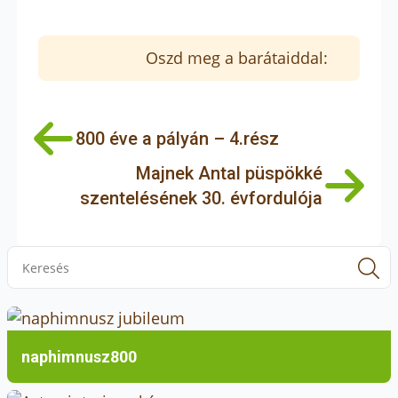
Oszd meg a barátaiddal:
800 éve a pályán – 4.rész
Majnek Antal püspökké
szentelésének 30. évfordulója
S
f
naphimnusz800