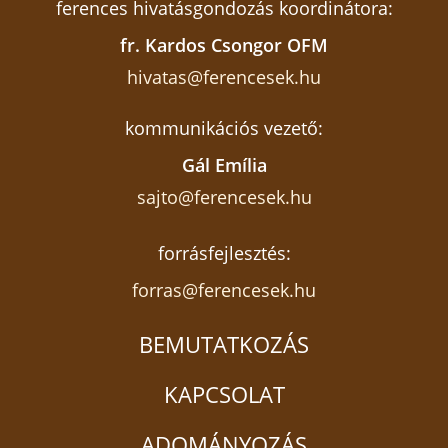
ferences hivatásgondozás koordinátora:
fr. Kardos Csongor OFM
hivatas@ferencesek.hu
kommunikációs vezető:
Gál Emília
sajto@ferencesek.hu
forrásfejlesztés:
forras@ferencesek.hu
BEMUTATKOZÁS
KAPCSOLAT
ADOMÁNYOZÁS