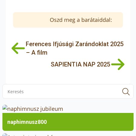
Oszd meg a barátaiddal:
Ferences Ifjúsági Zarándoklat 2025
– A film
SAPIENTIA NAP 2025
S
f
naphimnusz800