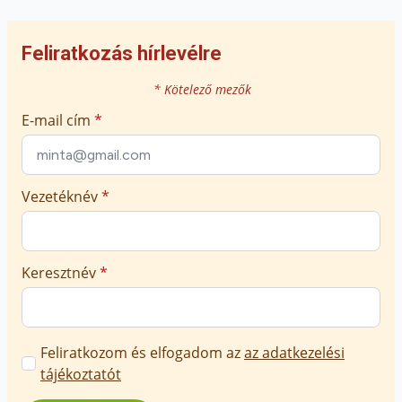
Feliratkozás hírlevélre
* Kötelező mezők
E-mail cím
*
Vezetéknév
*
Keresztnév
*
Marketing
Feliratkozom és elfogadom az
az adatkezelési
üzenetek
tájékoztatót
jóváhagyása