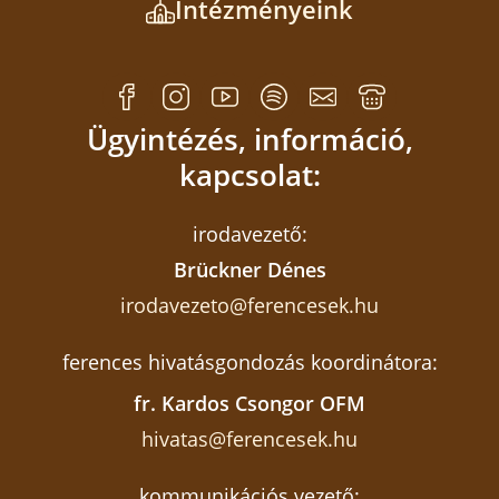
Intézményeink
Ügyintézés, információ,
kapcsolat:
irodavezető:
Brückner Dénes
irodavezeto@ferencesek.hu
ferences hivatásgondozás koordinátora:
fr. Kardos Csongor OFM
hivatas@ferencesek.hu
kommunikációs vezető: