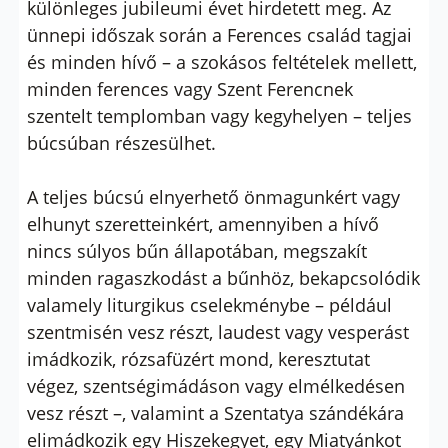
különleges jubileumi évet hirdetett meg. Az
ünnepi időszak során a Ferences család tagjai
és minden hívő – a szokásos feltételek mellett,
minden ferences vagy Szent Ferencnek
szentelt templomban vagy kegyhelyen – teljes
búcsúban részesülhet.
A teljes búcsú elnyerhető önmagunkért vagy
elhunyt szeretteinkért, amennyiben a hívő
nincs súlyos bűn állapotában, megszakít
minden ragaszkodást a bűnhöz, bekapcsolódik
valamely liturgikus cselekménybe – például
szentmisén vesz részt, laudest vagy vesperást
imádkozik, rózsafüzért mond, keresztutat
végez, szentségimádáson vagy elmélkedésen
vesz részt –, valamint a Szentatya szándékára
elimádkozik egy Hiszekegyet, egy Miatyánkot