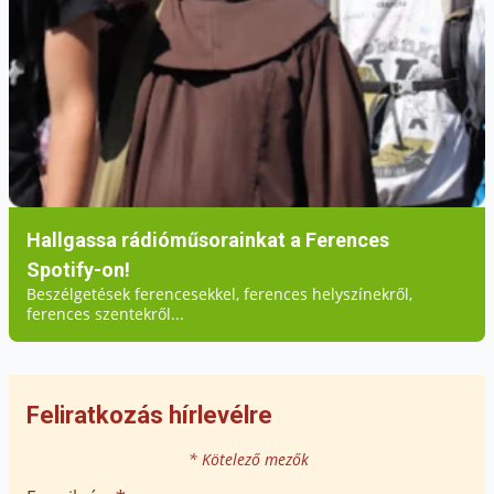
Hallgassa rádióműsorainkat a Ferences
Spotify-on!
Beszélgetések ferencesekkel, ferences helyszínekről,
ferences szentekről...
Feliratkozás hírlevélre
* Kötelező mezők