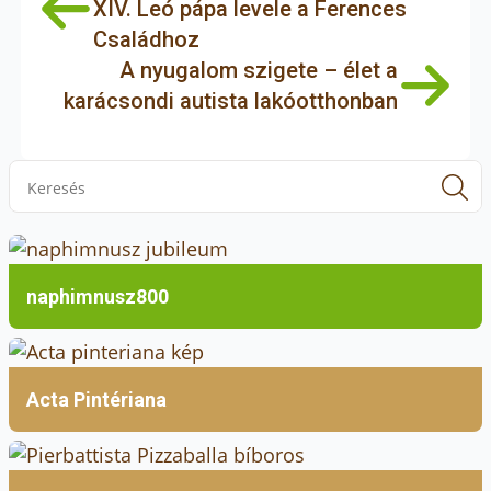
XIV. Leó pápa levele a Ferences
Családhoz
A nyugalom szigete – élet a
karácsondi autista lakóotthonban
S
f
naphimnusz800
Acta Pintériana