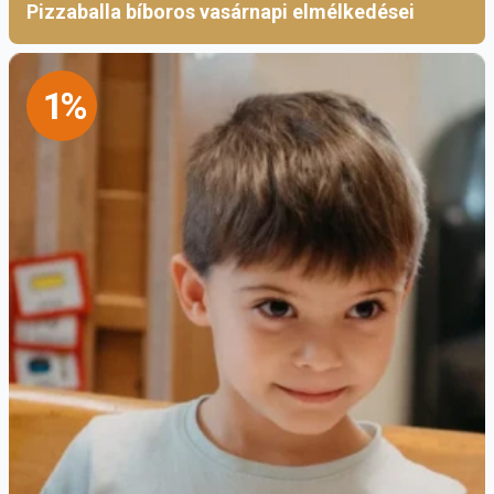
Pizzaballa bíboros vasárnapi elmélkedései
1%