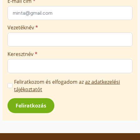
E-mail cím
*
Vezetéknév
*
Keresztnév
*
Marketing
Feliratkozom és elfogadom az
az adatkezelési
üzenetek
tájékoztatót
jóváhagyása
*
Feliratkozás