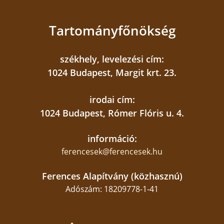
Tartományfőnökség
székhely, levelezési cím:
1024 Budapest, Margit krt. 23.
irodai cím:
1024 Budapest, Rómer Flóris u. 4.
információ:
ferencesek@ferencesek.hu
Ferences Alapítvány (közhasznú)
Adószám: 18209778-1-41