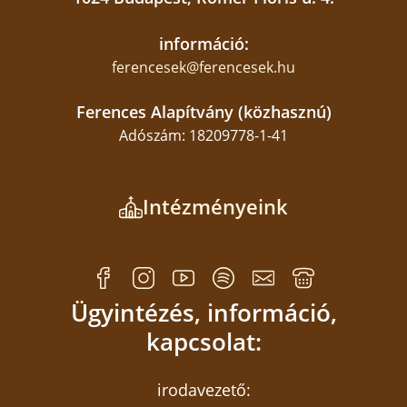
információ:
ferencesek@ferencesek.hu
Ferences Alapítvány (közhasznú)
Adószám: 18209778-1-41
Intézményeink
Ügyintézés, információ,
kapcsolat:
irodavezető: