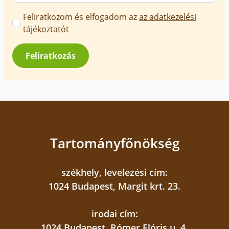
Marketing
Feliratkozom és elfogadom az
az adatkezelési
üzenetek
tájékoztatót
jóváhagyása
*
Feliratkozás
Tartományfőnökség
székhely, levelezési cím:
1024 Budapest, Margit krt. 23.
irodai cím:
1024 Budapest, Rómer Flóris u. 4.