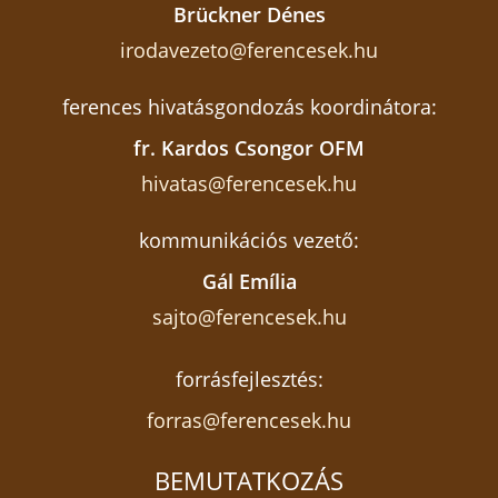
Brückner Dénes
irodavezeto@ferencesek.hu
ferences hivatásgondozás koordinátora:
fr. Kardos Csongor OFM
hivatas@ferencesek.hu
kommunikációs vezető:
Gál Emília
sajto@ferencesek.hu
forrásfejlesztés:
forras@ferencesek.hu
BEMUTATKOZÁS