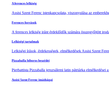
A ferences lelkiség
Assisi Szent Ferenc istenkapcsolata, viszonyulása az emberekhe
Ferences források
A ferences lelkiség iránt érdeklődők számára összegyűjtött irod
Lelkiségi tartalmak
Lelkiségi írások, érdekességek, elmélkedések Assisi Szent Feren
Pizzaballa bíboros beszédei
Pierbattista Pizzaballa jeruzsálemi latin pátriárka elmélkedései
Assisi Szent Ferenc imádságai