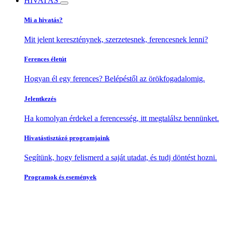
HIVATÁS
Mi a hivatás?
Mit jelent kereszténynek, szerzetesnek, ferencesnek lenni?
Ferences életút
Hogyan él egy ferences? Belépéstől az örökfogadalomig.
Jelentkezés
Ha komolyan érdekel a ferencesség, itt megtalálsz bennünket.
Hivatástisztázó programjaink
Segítünk, hogy felismerd a saját utadat, és tudj döntést hozni.
Programok és események