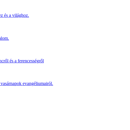
z és a világhoz.
alom.
cről és a ferencességről
 a vasárnapok evangéliumairól.