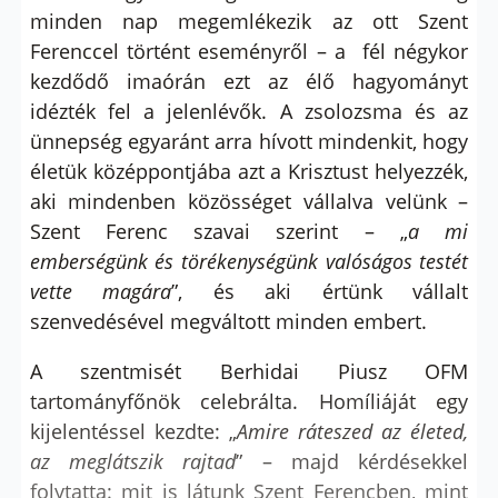
minden nap megemlékezik az ott Szent
Ferenccel történt eseményről – a fél négykor
kezdődő imaórán ezt az élő hagyományt
idézték fel a jelenlévők. A zsolozsma és az
ünnepség egyaránt arra hívott mindenkit, hogy
életük középpontjába azt a Krisztust helyezzék,
aki mindenben közösséget vállalva velünk –
Szent Ferenc szavai szerint – „
a mi
emberségünk és törékenységünk valóságos testét
vette magára
”, és aki értünk vállalt
szenvedésével megváltott minden embert.
A szentmisét Berhidai Piusz OFM
tartományfőnök celebrálta. Homíliáját egy
kijelentéssel kezdte: „
Amire ráteszed az életed,
az meglátszik rajtad
” – majd kérdésekkel
folytatta: mit is látunk Szent Ferencben, mint