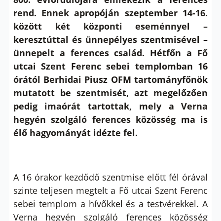
rend. Ennek apropóján
szeptember 14-16.
között k
ét központi eseménnyel –
keresztúttal és ünnepélyes szentmisével –
ünnepelt a ferences család. Hétfőn a Fő
utcai Szent Ferenc sebei templomban 16
órától Berhidai Piusz OFM tartományfőnök
mutatott be szentmisét, azt megelőzően
pedig imaórát tartottak, mely
a Verna
hegyén szolgáló ferences közösség ma is
élő hagyományát idézte fel.
A 16 órakor kezdődő szentmise előtt fél órával
szinte teljesen megtelt a
Fő utcai Szent Ferenc
sebei templom
a hívőkkel és a testvérekkel. A
Verna hegyén szolgáló ferences közösség