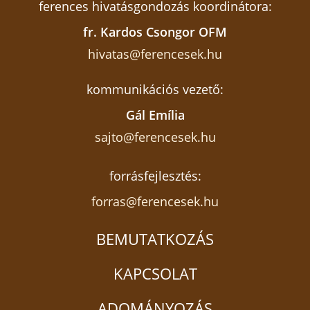
ferences hivatásgondozás koordinátora:
fr. Kardos Csongor OFM
hivatas@ferencesek.hu
kommunikációs vezető:
Gál Emília
sajto@ferencesek.hu
forrásfejlesztés:
forras@ferencesek.hu
BEMUTATKOZÁS
KAPCSOLAT
ADOMÁNYOZÁS