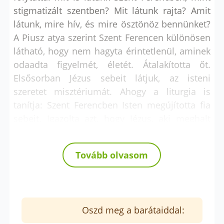
stigmatizált szentben? Mit látunk rajta? Amit
látunk, mire hív, és mire ösztönöz bennünket?
A Piusz atya szerint Szent Ferencen különösen
látható, hogy nem hagyta érintetlenül, aminek
odaadta figyelmét, életét. Átalakította őt.
Elsősorban Jézus sebeit látjuk, az isteni
szeretet misztériumát. Ahogy a liturgia is
tanítja: Szent Ferencben Isten megújította fia
sebeit. Igazolta azt, hogy Jézus, aki meghalt
értünk a kereszten, él. A sebek nemcsak
kétezer éve, hanem 1224-ben és ma is élő
Tovább olvasom
sebek. Jézus sebei Ferenc sebei lettek.
Oszd meg a barátaiddal: