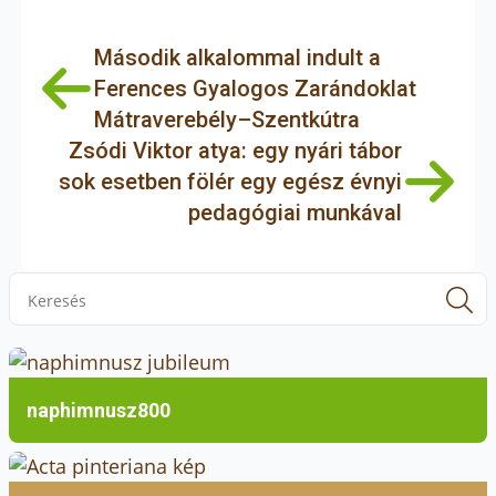
Második alkalommal indult a
Ferences Gyalogos Zarándoklat
Mátraverebély–Szentkútra
Zsódi Viktor atya: egy nyári tábor
sok esetben fölér egy egész évnyi
pedagógiai munkával
Ferenc az idő előrehaladtával egyre
mélyebben követte Jézust, élete végén pedig
S
megszületett lelkében a vértanúság vágya; az a
f
hit, hogy a földön úgy tud leginkább
egységben lenni az Úristennel a tettei által, ha
képes szeretetből elviselni a szenvedést.
naphimnusz800
Eszerint a fájdalom minden ember számára
lehetőség, voltaképpen meghívás, hogy
beletanuljunk és belenőjünk Isten szeretetébe.