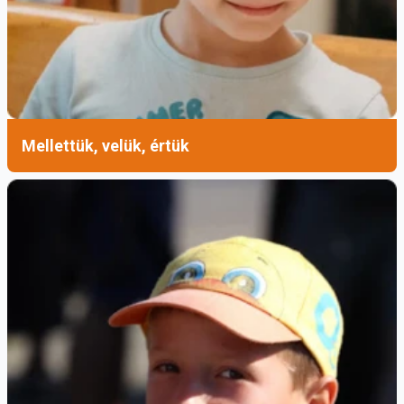
Érezhetjük, hogy megbántanak, hogy nem
szeretnek jól, érheti közösségünket rágalom,
és lehetnek konfliktusok a családban is. Ezek a
sebek mind gyógyításra várnak, ami a
kiengesztelődés által történhet meg.
Mellettük, velük, értük