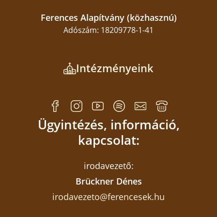
az ünnepség, ahol agapé keretében volt
lehetőség közös evésre, ivásra és a hallottak
Ferences Alapítvány (közhasznú)
megvitatására.
Adószám: 18209778-1-41
Gellért Sára Mária
Fotó: Moldoványi Barnabás
Intézményeink
Ferences Média, 2024
Ügyintézés, információ,
kapcsolat:
irodavezető:
Brückner Dénes
irodavezeto@ferencesek.hu