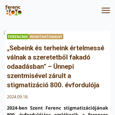
FERENC800
RENDTARTOMÁNY
„Sebeink és terheink értelmessé
válnak a szeretetből fakadó
odaadásban” – Ünnepi
szentmisével zárult a
stigmatizáció 800. évfordulója
2024.09.18.
2024-ben Szent Ferenc stigmatizációjának
800. évfordulójára emlékezik a ferences