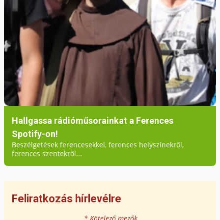
Hallgassa rádióműsorainkat a Ferences
Spotify-on!
Beszélgetések ferencesekkel, ferences helyszínekről,
ferences szentekről...
Feliratkozás hírlevélre
* Kötelező mezők