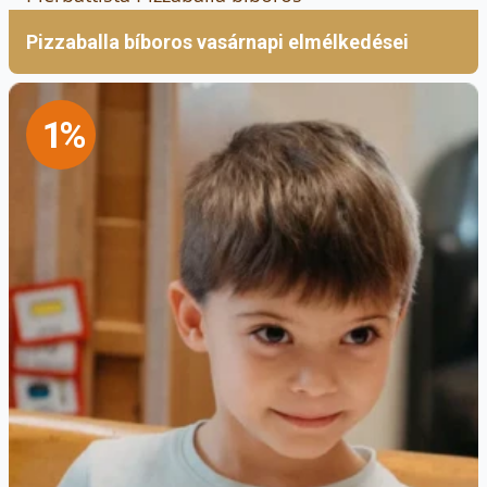
Pizzaballa bíboros vasárnapi elmélkedései
Időkeretek és tudnivalók
1%
Egy alkalom 55 percig tart, a vendégek között 5
perc szellőztetési és átállási időt hagynak. A
pontos érkezés fontos, mivel a késés a
rendelkezésre álló idő rövidülésével jár. 24
órán belüli lemondás esetén a teljes bérleti
díjat ki kell fizetni.
A bérleti díj 3500 Ft/óra (létszámtól
függetlenül), amely a portán készpénzben vagy
bankkártyával rendezhető.
Időpontfoglalás és további információ: