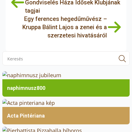
Gondviselés Háza Idősek Klubjának
– lábzsákban lehet belépni. Ételt és italt
tagjai
bevinni nem szabad, ivóvizet azonban
Egy ferences hegedűművész –
biztosítanak. A sóterápia természetes
Kruppa Bálint Lajos a zenei és a
velejárója lehet az orrfolyás, a házban
szerzetesi hivatásáról
található pihenőszoba kevésbé intenzív ilyen
szempontból, de természetesen
papírzsebkendőt a helyszínen biztosítanak.
S
f
naphimnusz800
Acta Pintériana