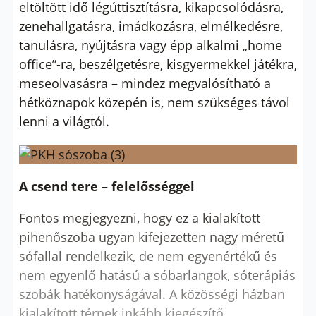
eltöltött idő légúttisztításra, kikapcsolódásra,
zenehallgatásra, imádkozásra, elmélkedésre,
tanulásra, nyújtásra vagy épp alkalmi „home
office”-ra, beszélgetésre, kisgyermekkel játékra,
meseolvasásra – mindez megvalósítható a
hétköznapok közepén is, nem szükséges távol
lenni a világtól.
A csend tere – felelősséggel
Fontos megjegyezni, hogy ez a kialakított
pihenőszoba ugyan kifejezetten nagy méretű
sófallal rendelkezik, de nem egyenértékű és
nem egyenlő hatású a sóbarlangok, sóterápiás
szobák hatékonyságával. A közösségi házban
kialakított térnek inkább kiegészítő