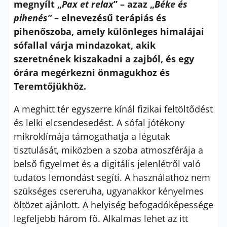
megnyílt „
Pax et relax
” – azaz „
Béke és
pihenés”
– elnevezésű terápiás és
pihenőszoba, amely különleges himalájai
sófallal várja mindazokat, akik
szeretnének kiszakadni a zajból, és egy
órára megérkezni önmagukhoz és
Teremtőjükhöz.
A meghitt tér egyszerre kínál fizikai feltöltődést
és lelki elcsendesedést. A sófal jótékony
mikroklímája támogathatja a légutak
tisztulását, miközben a szoba atmoszférája a
belső figyelmet és a digitális jelenlétről való
tudatos lemondást segíti. A használathoz nem
szükséges csereruha, ugyanakkor kényelmes
öltözet ajánlott. A helyiség befogadóképessége
legfeljebb három fő. Alkalmas lehet az itt