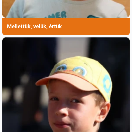
info@pkh.hu
+36 20 620 8176
Mellettük, velük, értük
***
Ádám Rebeka Nóra
Fotó: Andrei Ivanov
Ferences Média 2026