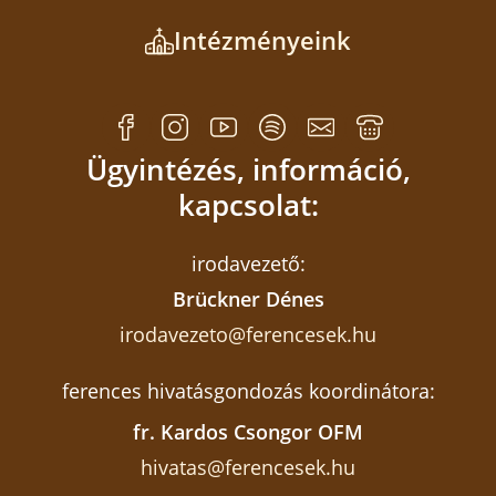
Intézményeink
Ügyintézés, információ,
kapcsolat:
irodavezető:
Brückner Dénes
irodavezeto@ferencesek.hu
ferences hivatásgondozás koordinátora:
fr. Kardos Csongor OFM
hivatas@ferencesek.hu