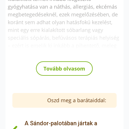
gyógyhatása van a náthás, allergiás, ekcémás
megbetegedéseknél, ezek megelőzésében, de
koránt sem adhat olyan hatásfokú kezelést,
mint egy erre kialakított sóbarlang vagy
speciális sópárás, befúvásos terápiás helyiség
– ezért is emelik ki inkább a pihentető, meleg
fényével megbékélést, megnyugvást segítő
hatását. A működtetők kiemelten kérik a
Tovább olvasom
házirend betartását, amely a nyugodt és
biztonságos környezet fenntartását szolgálja.
Mivel a sófal érzékeny felület, fontos, hogy a
vendégek ne érintsék, ne támaszkodjanak rá.
Higiéniai okokból belépés előtt kézmosás vagy
Oszd meg a barátaiddal:
kézfertőtlenítés szükséges.
A helyiségbe kizárólag zokniban,
A Sándor-palotában jártak a
cserepapucsban vagy – a helyszínen biztosított