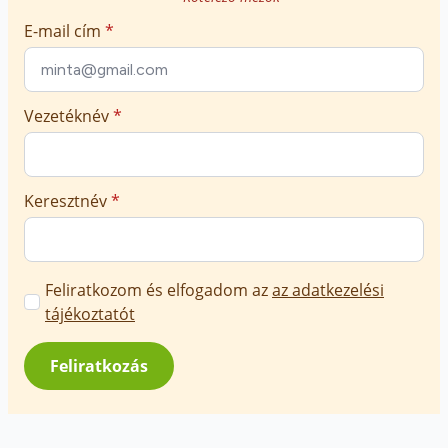
E-mail cím
*
Vezetéknév
*
Keresztnév
*
Marketing
Feliratkozom és elfogadom az
az adatkezelési
üzenetek
tájékoztatót
jóváhagyása
*
Feliratkozás