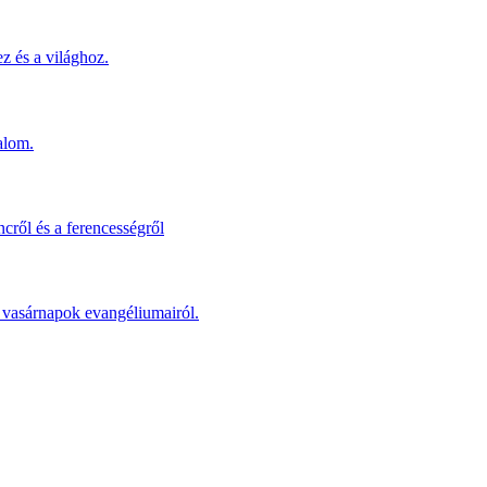
z és a világhoz.
alom.
cről és a ferencességről
 a vasárnapok evangéliumairól.