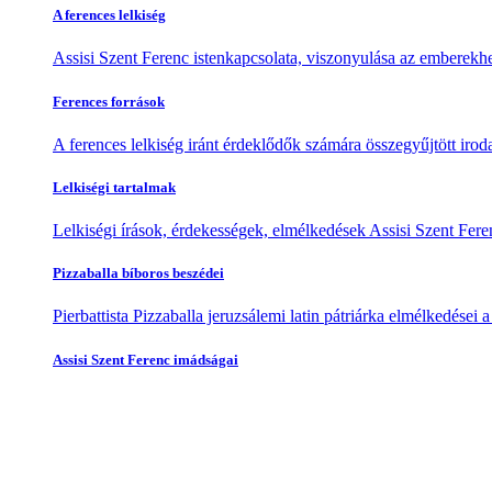
A ferences lelkiség
Assisi Szent Ferenc istenkapcsolata, viszonyulása az emberekhe
Ferences források
A ferences lelkiség iránt érdeklődők számára összegyűjtött irod
Lelkiségi tartalmak
Lelkiségi írások, érdekességek, elmélkedések Assisi Szent Feren
Pizzaballa bíboros beszédei
Pierbattista Pizzaballa jeruzsálemi latin pátriárka elmélkedései
Assisi Szent Ferenc imádságai