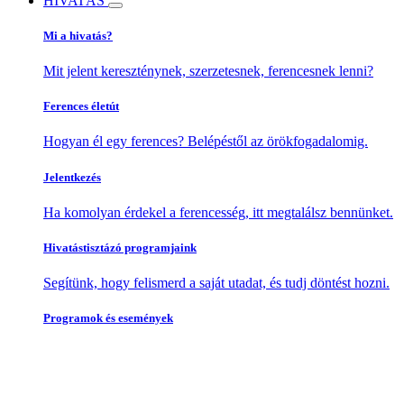
HIVATÁS
Mi a hivatás?
Mit jelent kereszténynek, szerzetesnek, ferencesnek lenni?
Ferences életút
Hogyan él egy ferences? Belépéstől az örökfogadalomig.
Jelentkezés
Ha komolyan érdekel a ferencesség, itt megtalálsz bennünket.
Hivatástisztázó programjaink
Segítünk, hogy felismerd a saját utadat, és tudj döntést hozni.
Programok és események