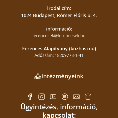
irodai cím:
1024 Budapest, Rómer Flóris u. 4.
információ:
ferencesek@ferencesek.hu
Ferences Alapítvány (közhasznú)
Adószám: 18209778-1-41
Intézményeink
Ügyintézés, információ,
kapcsolat: