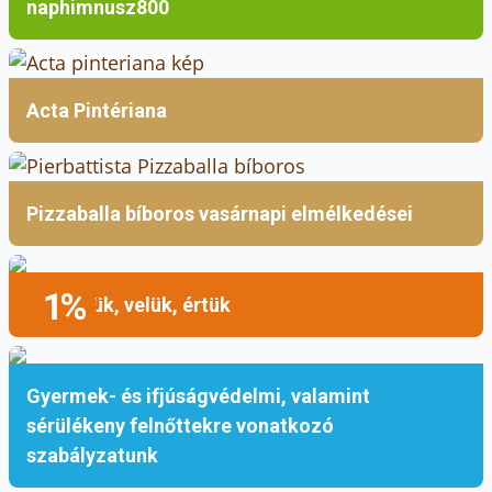
naphimnusz800
Acta Pintériana
Pizzaballa bíboros vasárnapi elmélkedései
1%
Mellettük, velük, értük
Gyermek- és ifjúságvédelmi, valamint
sérülékeny felnőttekre vonatkozó
szabályzatunk