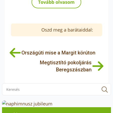
Tovább olvasom
Oszd meg a barátaiddal:
Országúti mise a Margit körúton
Megtisztító pokoljárás
Beregszászban
S
f