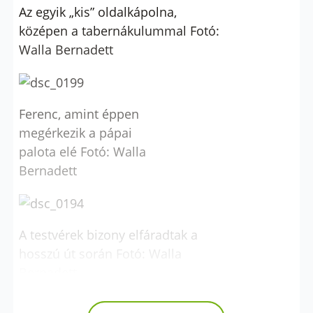
Az egyik „kis” oldalkápolna,
középen a tabernákulummal Fotó:
Walla Bernadett
Ferenc, amint éppen
megérkezik a pápai
palota elé Fotó: Walla
Bernadett
A testvérek bizony elfáradtak a
hosszú út során Fotó: Walla
Bernadett