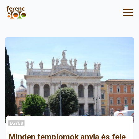
EGYÉB
Minden templomok anyja és feje