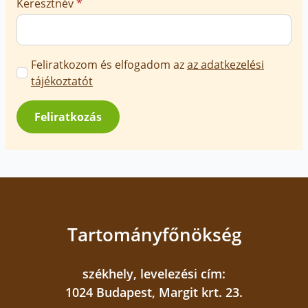
Keresztnév
*
Marketing
Feliratkozom és elfogadom az
az adatkezelési
üzenetek
tájékoztatót
jóváhagyása
*
Feliratkozás
Tartományfőnökség
székhely, levelezési cím:
1024 Budapest, Margit krt. 23.