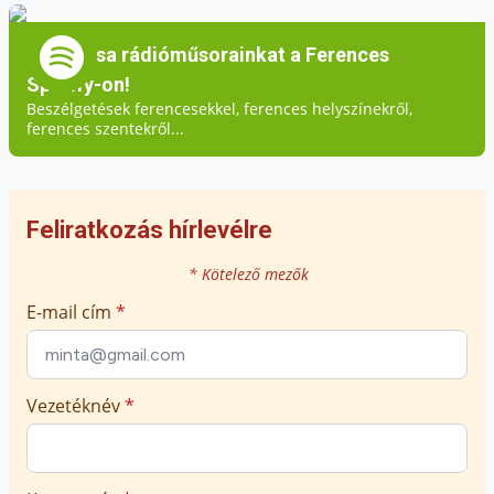
Hallgassa rádióműsorainkat a Ferences
Spotify-on!
Beszélgetések ferencesekkel, ferences helyszínekről,
ferences szentekről...
Feliratkozás hírlevélre
* Kötelező mezők
E-mail cím
*
Vezetéknév
*