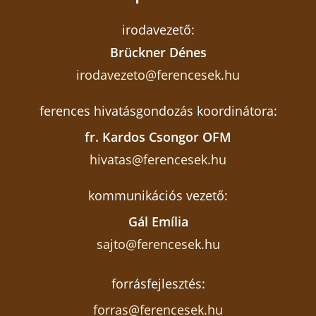
irodavezető:
Brückner Dénes
irodavezeto@ferencesek.hu
ferences hivatásgondozás koordinátora:
fr. Kardos Csongor OFM
hivatas@ferencesek.hu
kommunikációs vezető:
Gál Emília
sajto@ferencesek.hu
forrásfejlesztés:
forras@ferencesek.hu