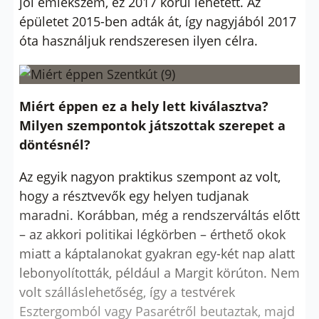
jól emlékszem, ez 2017 körül lehetett. Az
épületet 2015-ben adták át, így nagyjából 2017
óta használjuk rendszeresen ilyen célra.
Miért éppen ez a hely lett kiválasztva?
Milyen szempontok játszottak szerepet a
döntésnél?
Az egyik nagyon praktikus szempont az volt,
hogy a résztvevők egy helyen tudjanak
maradni. Korábban, még a rendszerváltás előtt
– az akkori politikai légkörben – érthető okok
miatt a káptalanokat gyakran egy-két nap alatt
lebonyolították, például a Margit körúton. Nem
volt szálláslehetőség, így a testvérek
Esztergomból vagy Pasarétről beutaztak, majd