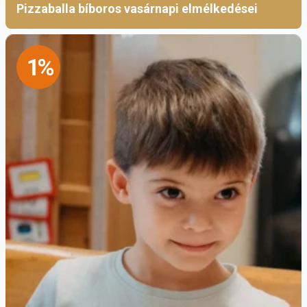
Pizzaballa bíboros vasárnapi elmélkedései
1%
Mivel ez egy mélyen lelki esemény, nagyon
nem mindegy, milyen közegben történik.
Szentkút ebből a szempontból ideális: nincs
zavaró környezet, a legközelebbi település
három kilométerre van, gyönyörűek a
természeti adottságai, és maga a hely
kegyhely, vagyis szent tér. Ez nem garancia