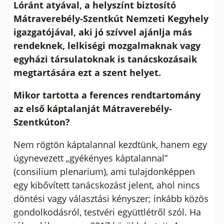
Lóránt atyával, a helyszínt biztosító
Mátraverebély-Szentkút Nemzeti Kegyhely
igazgatójával, aki jó szívvel ajánlja más
rendeknek, lelkiségi mozgalmaknak vagy
egyházi társulatoknak is tanácskozásaik
megtartására ezt a szent helyet.
Mikor tartotta a ferences rendtartomány
az első káptalanját Mátraverebély-
Szentkúton?
Nem rögtön káptalannal kezdtünk, hanem egy
úgynevezett „gyékényes káptalannal”
(consilium plenarium), ami tulajdonképpen
egy kibővített tanácskozást jelent, ahol nincs
döntési vagy választási kényszer; inkább közös
gondolkodásról, testvéri együttlétről szól. Ha