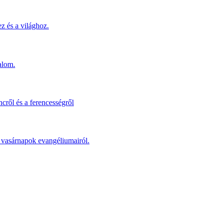
z és a világhoz.
alom.
cről és a ferencességről
 a vasárnapok evangéliumairól.