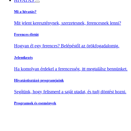
HIVATÁS
Mi a hivatás?
Mit jelent kereszténynek, szerzetesnek, ferencesnek lenni?
Ferences életút
Hogyan él egy ferences? Belépéstől az örökfogadalomig.
Jelentkezés
Ha komolyan érdekel a ferencesség, itt megtalálsz bennünket.
Hivatástisztázó programjaink
Segítünk, hogy felismerd a saját utadat, és tudj döntést hozni.
Programok és események