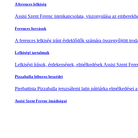
A ferences lelkiség
Assisi Szent Ferenc istenkapcsolata, viszonyulása az emberekhe
Ferences források
A ferences lelkiség iránt érdeklődők számára összegyűjtött irod
Lelkiségi tartalmak
Lelkiségi írások, érdekességek, elmélkedések Assisi Szent Feren
Pizzaballa bíboros beszédei
Pierbattista Pizzaballa jeruzsálemi latin pátriárka elmélkedései
Assisi Szent Ferenc imádságai