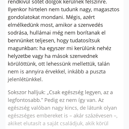
rendkívül sötét dolgok kerülnek felszínre.
Ilyenkor hirtelen nem tudunk nagy, magasztos
gondolatokat mondani. Mégis, azért
elmélkedünk most, amikor a szenvedés
sodrása, hullámai még nem borítanak el
bennünket teljesen, hogy tudatosítsuk
magunkban: ha egyszer mi kerülünk nehéz
helyzetbe vagy ha mások szenvednek
körülöttünk, ott lehessünk mellettük, talán
nem is annyira érvekkel, inkább a puszta
jelenlétünkkel.
Sokszor halljuk: „Csak egészség legyen, az a
legfontosabb.” Pedig ez nem így van. Az
egészség valóban nagy kincs, de látunk olyan
egészséges embereket is – akár százévesen –,
akiket elutasít a saját családjuk, akik körül