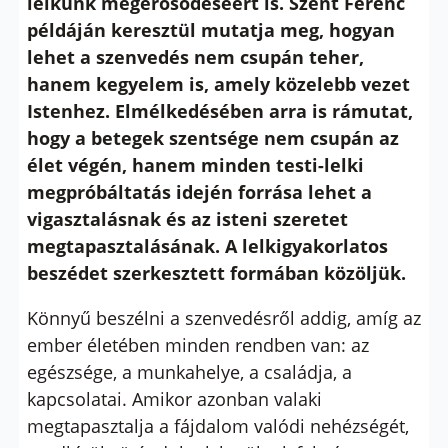
lelkünk megerősödéséért is. Szent Ferenc
példáján keresztül mutatja meg, hogyan
lehet a szenvedés nem csupán teher,
hanem kegyelem is, amely közelebb vezet
Istenhez. Elmélkedésében arra is rámutat,
hogy a betegek szentsége nem csupán az
élet végén, hanem minden testi-lelki
megpróbáltatás idején forrása lehet a
vigasztalásnak és az isteni szeretet
megtapasztalásának. A lelkigyakorlatos
beszédet szerkesztett formában közöljük.
Könnyű beszélni a szenvedésről addig, amíg az
ember életében minden rendben van: az
egészsége, a munkahelye, a családja, a
kapcsolatai. Amikor azonban valaki
megtapasztalja a fájdalom valódi nehézségét,