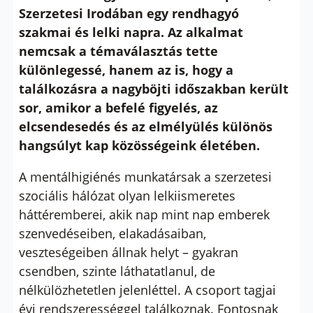
Szerzetesi Irodában egy rendhagyó
szakmai és lelki napra. Az alkalmat
nemcsak a témaválasztás tette
különlegessé, hanem az is, hogy a
találkozásra a nagyböjti időszakban került
sor, amikor a befelé figyelés, az
elcsendesedés és az elmélyülés különös
hangsúlyt kap közösségeink életében.
A mentálhigiénés munkatársak a szerzetesi
szociális hálózat olyan lelkiismeretes
háttéremberei, akik nap mint nap emberek
szenvedéseiben, elakadásaiban,
veszteségeiben állnak helyt – gyakran
csendben, szinte láthatatlanul, de
nélkülözhetetlen jelenléttel. A csoport tagjai
évi rendszerességgel találkoznak. Fontosnak