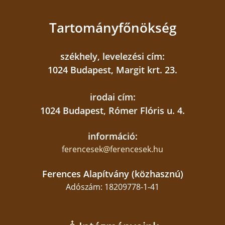
jelentett. Egyértelművé vált: a segítő
hivatásban dolgozóknak éppúgy szükségük
Tartományfőnökség
van támogatásra, megértésre és belső
újraépülésre, mint azoknak, akiket kísérnek. A
székhely, levelezési cím:
halálról, gyászról és hitről való őszinte
1024 Budapest, Margit krt. 23.
párbeszéd pedig segíthet abban, hogy a
gondoskodás emberhez méltó lehessen – az
irodai cím:
élet utolsó pillanataiban is.
1024 Budapest, Rómer Flóris u. 4.
***
információ:
Ferences Média 2025
ferencesek@ferencesek.hu
Fotók: Formanek Tamás
Ferences Alapítvány (közhasznú)
Adószám: 18209778-1-41