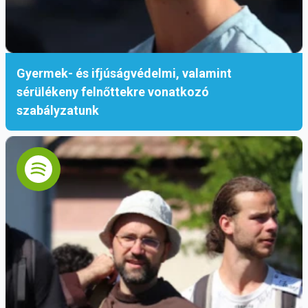
feltöltődés volt, hanem lehetőséget adott a
személyes beszélgetésekre, kapcsolódásra is.
A Szerzetesi Iroda vendéglátása alatt élénk
eszmecsere alakult ki, amelyben a résztvevők
Gyermek- és ifjúságvédelmi, valamint
az elmúlt időszak eseményeiről, kihívásairól és
sérülékeny felnőttekre vonatkozó
tapasztalatairól osztották meg gondolataikat.
szabályzatunk
Ezek a találkozások különösen értékesek azok
számára, akik földrajzilag távol, de hasonló
hivatásban dolgoznak – a visszajelzések, a
megértés és a közös tapasztalatok erősítik az
összetartozás érzését.
A délutáni programban Tegzes Katalin
segítőnővér osztotta meg tapasztalatait. A
Tisztítótűzben Szenvedő Lelkeket Segítő
Nővérek kongregációjának tagja, a Magyar
Érdemrend lovagkeresztjével kitüntetett