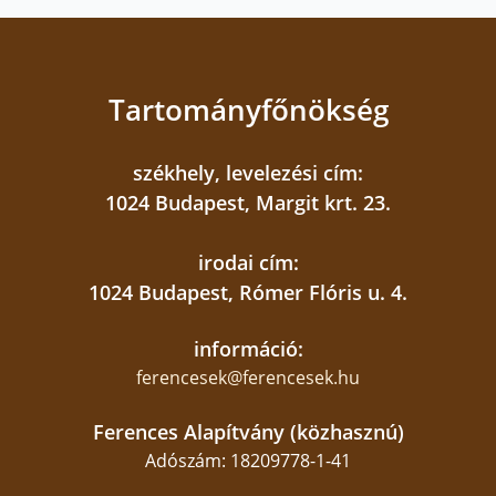
Tartományfőnökség
székhely, levelezési cím:
1024 Budapest, Margit krt. 23.
irodai cím:
1024 Budapest, Rómer Flóris u. 4.
információ:
ferencesek@ferencesek.hu
Ferences Alapítvány (közhasznú)
Adószám: 18209778-1-41