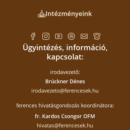
Intézményeink
Ügyintézés, információ,
kapcsolat:
irodavezető:
Brückner Dénes
irodavezeto@ferencesek.hu
ferences hivatásgondozás koordinátora:
fr. Kardos Csongor OFM
hivatas@ferencesek.hu