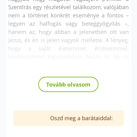
Szentírás egy részletével találkozom, valójában
nem a történet konkrét eseménye a fontos –
legyen az halfogás vagy beteggyógyítás –,
hanem az, hogy abban a jelenetben ott van
Jézus, és én is jelen vagyok mellette. A lényeg,
hogy a saját életemmel, érzéseimmel,
kérdéseimmel kapcsolódom hozzá, és így az
imádság személyes párbeszéddé válik. Nem az
számít igazán, hogy miről szól a történet,
hanem, hogy a Jézussal való találkozásom
Tovább olvasom
hogyan érint meg és formál engem” – mondta
a nővér.
Oszd meg a barátaiddal: