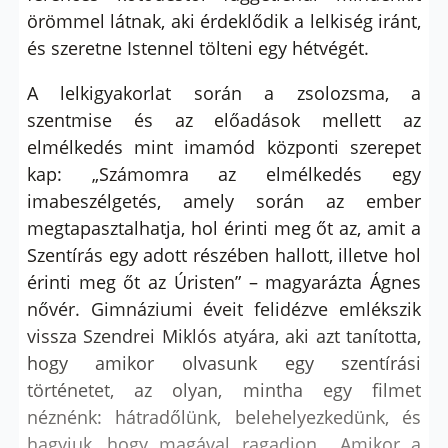
örömmel látnak, aki érdeklődik a lelkiség iránt,
és szeretne Istennel tölteni egy hétvégét.
A lelkigyakorlat során a zsolozsma, a
szentmise és az előadások mellett az
elmélkedés mint imamód központi szerepet
kap: „Számomra az elmélkedés egy
imabeszélgetés, amely során az ember
megtapasztalhatja, hol érinti meg őt az, amit a
Szentírás egy adott részében hallott, illetve hol
érinti meg őt az Úristen” – magyarázta Ágnes
nővér. Gimnáziumi éveit felidézve emlékszik
vissza Szendrei Miklós atyára, aki azt tanította,
hogy amikor olvasunk egy szentírási
történetet, az olyan, mintha egy filmet
néznénk: hátradőlünk, belehelyezkedünk, és
hagyjuk, hogy magával ragadjon. „Amikor a