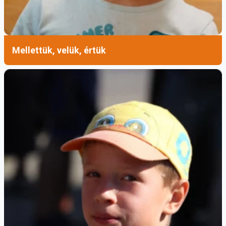
A lelkigyakorlat részletei:
Időpont:
2024. november 14–17.
Mellettük, velük, értük
Helyszín:
Mátraverebély-Szentkút
Program:
előadás a ferences lelkiségről,
egyéni és közösségi elmélkedő imádság,
szentmise, zsolozsma, baráti találkozás
Részvételi díj
: 56.700 Ft, amely
tartalmazza a teljes ellátást három
éjszakára + IFA
Jelentkezés:
ugyintezes@szentkut.hu
A szervezők mindenkit szeretettel várnak, akik
vágynak a csendre, az elmélyülésre és az
Istennel való találkozásra.