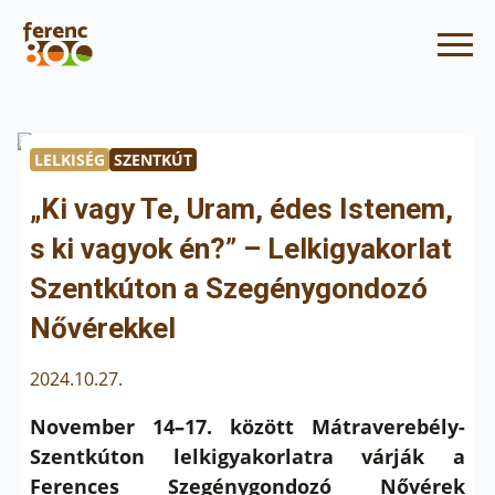
LELKISÉG
SZENTKÚT
„Ki vagy Te, Uram, édes Istenem,
s ki vagyok én?” – Lelkigyakorlat
Szentkúton a Szegénygondozó
Nővérekkel
2024.10.27.
November 14
–
17. között Mátraverebély-
Szentkúton lelkigyakorlatra várják a
Ferences Szegénygondozó Nővérek