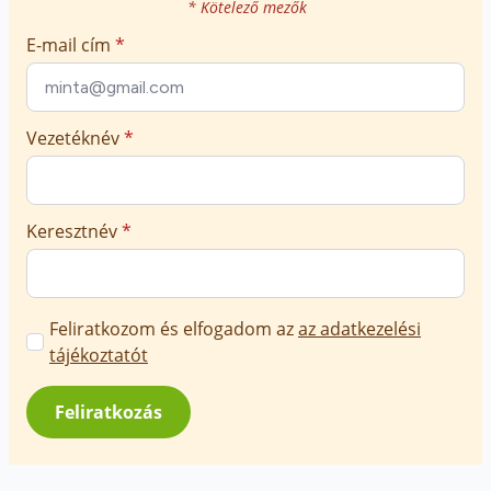
* Kötelező mezők
E-mail cím
*
Vezetéknév
*
Keresztnév
*
Marketing
Feliratkozom és elfogadom az
az adatkezelési
üzenetek
tájékoztatót
jóváhagyása
*
Feliratkozás