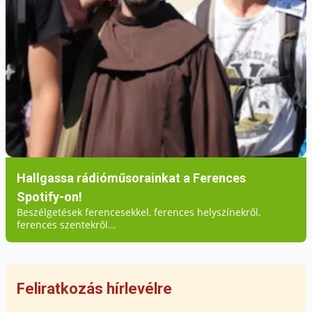
Fotó: Ferences Szegénygondozó Nővérek
Facebook-oldala
Szöveg: Gál Emília
Ferences Média 2024
Hallgassa rádióműsorainkat a Ferences
Spotify-on!
Beszélgetések ferencesekkel, ferences helyszínekről,
ferences szentekről...
Feliratkozás hírlevélre