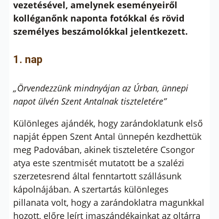
vezetésével, amelynek eseményeiről
kolléganőnk naponta fotókkal és rövid
személyes beszámolókkal jelentkezett.
1. nap
„Örvendezzünk mindnyájan az Úrban, ünnepi
napot ülvén Szent Antalnak tiszteletére”
Különleges ajándék, hogy zarándoklatunk első
napját éppen Szent Antal ünnepén kezdhettük
meg Padovában, akinek tiszteletére Csongor
atya este szentmisét mutatott be a szalézi
szerzetesrend által fenntartott szállásunk
kápolnájában. A szertartás különleges
pillanata volt, hogy a zarándoklatra magunkkal
hozott, előre leírt imaszándékainkat az oltárra