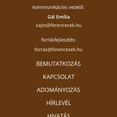
kommunikációs vezető:
Gál Emília
sajto@ferencesek.hu
forrásfejlesztés:
forras@ferencesek.hu
BEMUTATKOZÁS
KAPCSOLAT
ADOMÁNYOZÁS
4. nap
HÍRLEVÉL
„Vigadj boldog Pannónia, mert Krisztus téged így
szeret”
HIVATÁS