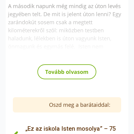
A második napunk még mindig az úton levés
jegyében telt. De mit is jelent úton lenni? Egy
zarándokút sosem csak a megtett
kilométerekről szól: miközben testben
haladunk, lélekben is úton vagyunk Isten,
önmagunk és egymás felé. Isten nem
tökéletesnek teremtett bennünket, nem is ezt
kívánja tőlünk; a szentek sem voltak azok.
Úton vagyunk, mint a választott nép a
Tovább olvasom
pusztában vagy mint az emmauszi
tanítványok. Úton vagyunk a megértésben, a
megtisztulásban, a megbocsátásban. És Ő
velünk jár ezen az úton: kiegészíti, ami
Oszd meg a barátaiddal:
töredékességünk vagy gyengeségeink miatt
hiányzik belőlünk, és kegyelmet ad a
növekedéshez.
„Ez az iskola Isten mosolya” – 75