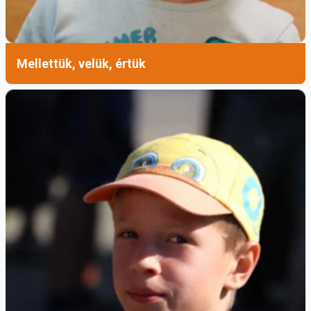
Petronio-bazilikába vitték volna át.
Délutánunkat már ebben a monumentális
templomban folytattuk, amelynek építését a
Mellettük, velük, értük
14. század végén kezdték meg, és amely ma
Bologna egyik legjelentősebb építészeti és
vallási emléke.