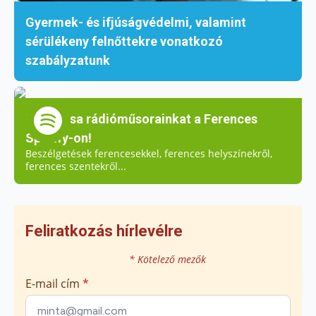
Gyermek- és ifjúságvédelmi, valamint
sérülékeny felnőttekre vonatkozó
szabályzatunk
Hallgassa rádióműsorainkat a Ferences
Spotify-on!
Beszélgetések ferencesekkel, ferences helyszínekről,
ferences szentekről...
Feliratkozás hírlevélre
* Kötelező mezők
E-mail cím
*