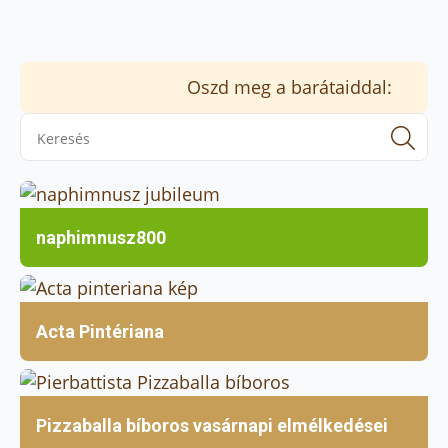
Oszd meg a barátaiddal:
Se
for
naphimnusz800
Acta Pintériana
Pizzaballa bíboros vasárnapi elmélkedései