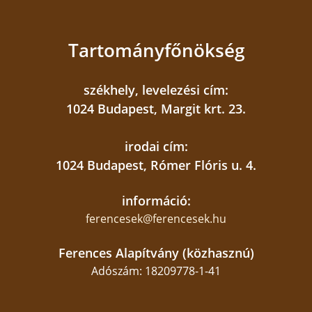
Tartományfőnökség
székhely, levelezési cím:
1024 Budapest, Margit krt. 23.
irodai cím:
1024 Budapest, Rómer Flóris u. 4.
információ:
ferencesek@ferencesek.hu
Ferences Alapítvány (közhasznú)
Adószám: 18209778-1-41