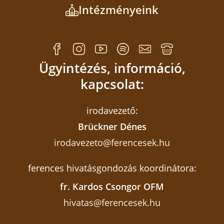
Intézményeink
Ügyintézés, információ,
kapcsolat:
irodavezető:
Brückner Dénes
irodavezeto@ferencesek.hu
ferences hivatásgondozás koordinátora:
fr. Kardos Csongor OFM
hivatas@ferencesek.hu