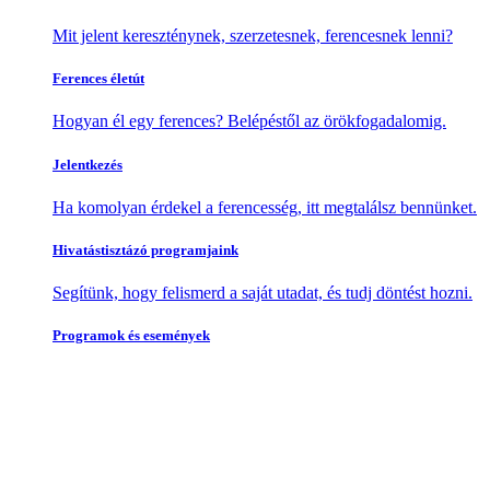
Mit jelent kereszténynek, szerzetesnek, ferencesnek lenni?
Ferences életút
Hogyan él egy ferences? Belépéstől az örökfogadalomig.
Jelentkezés
Ha komolyan érdekel a ferencesség, itt megtalálsz bennünket.
Hivatástisztázó programjaink
Segítünk, hogy felismerd a saját utadat, és tudj döntést hozni.
Programok és események