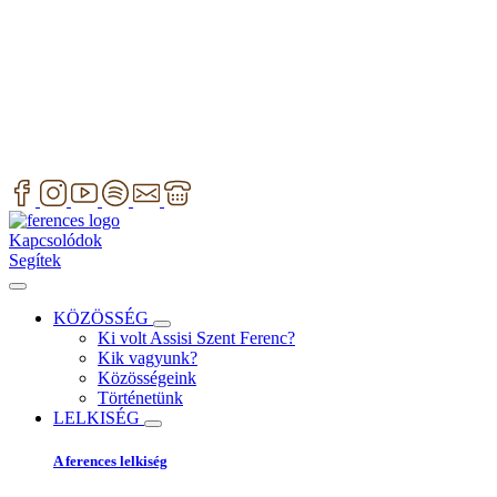
Kapcsolódok
Segítek
KÖZÖSSÉG
Ki volt Assisi Szent Ferenc?
Kik vagyunk?
Közösségeink
Történetünk
LELKISÉG
A ferences lelkiség