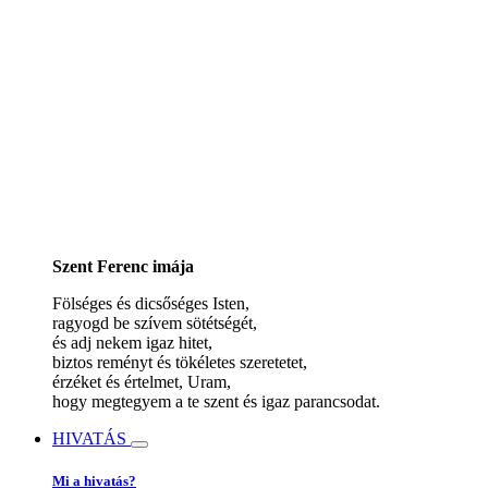
Szent Ferenc imája
Fölséges és dicsőséges Isten,
ragyogd be szívem sötétségét,
és adj nekem igaz hitet,
biztos reményt és tökéletes szeretetet,
érzéket és értelmet, Uram,
hogy megtegyem a te szent és igaz parancsodat.
HIVATÁS
Mi a hivatás?