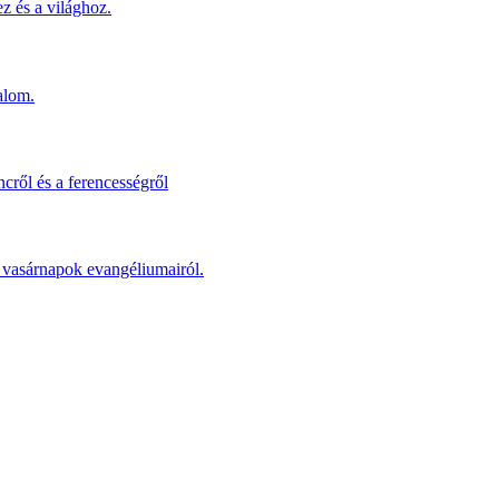
z és a világhoz.
alom.
cről és a ferencességről
 a vasárnapok evangéliumairól.