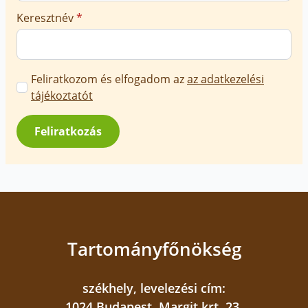
Keresztnév
*
Marketing
Feliratkozom és elfogadom az
az adatkezelési
üzenetek
tájékoztatót
jóváhagyása
*
Feliratkozás
Tartományfőnökség
székhely, levelezési cím:
1024 Budapest, Margit krt. 23.