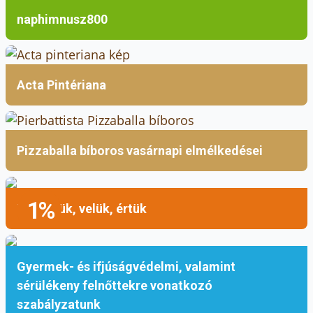
naphimnusz800
Acta Pintériana
Pizzaballa bíboros vasárnapi elmélkedései
1%
Mellettük, velük, értük
Gyermek- és ifjúságvédelmi, valamint
sérülékeny felnőttekre vonatkozó
szabályzatunk