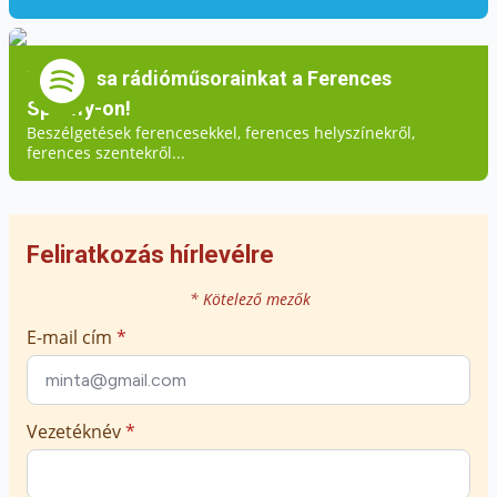
Hallgassa rádióműsorainkat a Ferences
Spotify-on!
Beszélgetések ferencesekkel, ferences helyszínekről,
ferences szentekről...
Feliratkozás hírlevélre
* Kötelező mezők
E-mail cím
*
Vezetéknév
*