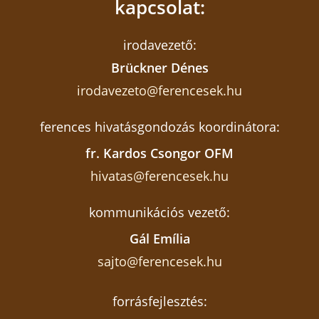
kapcsolat:
irodavezető:
Brückner Dénes
irodavezeto@ferencesek.hu
ferences hivatásgondozás koordinátora:
fr. Kardos Csongor OFM
hivatas@ferencesek.hu
kommunikációs vezető:
Gál Emília
sajto@ferencesek.hu
forrásfejlesztés: