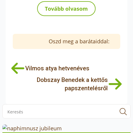
Tovább olvasom
Oszd meg a barátaiddal:
Vilmos atya hetvenéves
Dobszay Benedek a kettős
papszentelésről
S
f