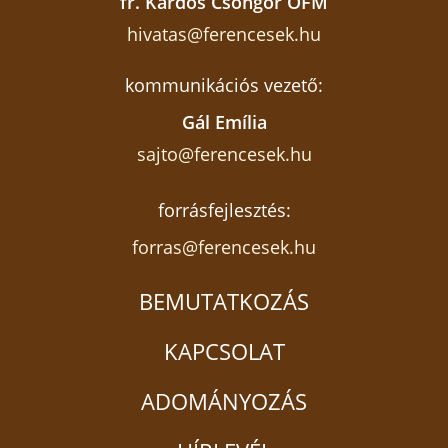
fr. Kardos Csongor OFM
hivatas@ferencesek.hu
kommunikációs vezető:
Gál Emília
sajto@ferencesek.hu
forrásfejlesztés:
forras@ferencesek.hu
BEMUTATKOZÁS
KAPCSOLAT
ADOMÁNYOZÁS