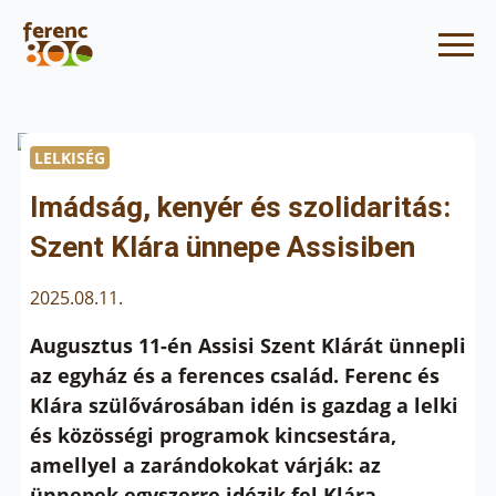
LELKISÉG
Imádság, kenyér és szolidaritás:
Szent Klára ünnepe Assisiben
2025.08.11.
Augusztus 11-én Assisi Szent Klárát ünnepli
az egyház és a ferences család. Ferenc és
Klára szülővárosában idén is gazdag a lelki
és közösségi programok kincsestára,
amellyel a zarándokokat várják: az
ünnepek egyszerre idézik fel Klára