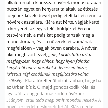
alkalommal a klarissza nővérek monostorában
pusztán egyetlen kenyeret találtak, az étkezés
idejének közeledtével pedig ételt kellett tenni a
nővérek asztalára. Klára azt kérte, vágják ketté
a kenyeret: az egyik felét küldjék el Ferenc
testvéreinek, a másikat pedig tartsák meg a
monostorban, és – a nővérek létszámának
megfelelően – vágják ötven darabra. A nővér,
akit megbízott ezzel,
„megkockáztatta azt a
megjegyzést, hogy ahhoz, hogy ilyen falatka
kenyérből annyi darabot ki lehessen hozni,
Krisztus régi csodáinak megújítására volna
szükség.”
Klára töretlenül bízott abban, hogy ha
az Úrban bízik, Ő majd gondoskodik róla, és
így szólt az aggodalmaskodó nővérhez:
„Lányom, csak tedd meg, amit mondok neked.«
A
nővér engedelmeskedett tehát, Klára pedig