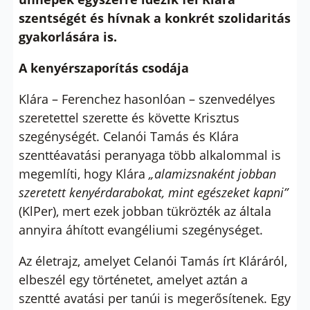
szentségét és hívnak a konkrét szolidaritás
gyakorlására is.
A kenyérszaporítás csodája
Klára – Ferenchez hasonlóan – szenvedélyes
szeretettel szerette és követte Krisztus
szegénységét. Celanói Tamás és Klára
szenttéavatási peranyaga több alkalommal is
megemlíti, hogy Klára
„alamizsnaként jobban
szeretett kenyérdarabokat, mint egészeket kapni”
(KlPer), mert ezek jobban tükrözték az általa
annyira áhított evangéliumi szegénységet.
Az életrajz, amelyet Celanói Tamás írt Kláráról,
elbeszél egy történetet, amelyet aztán a
szentté avatási per tanúi is megerősítenek. Egy