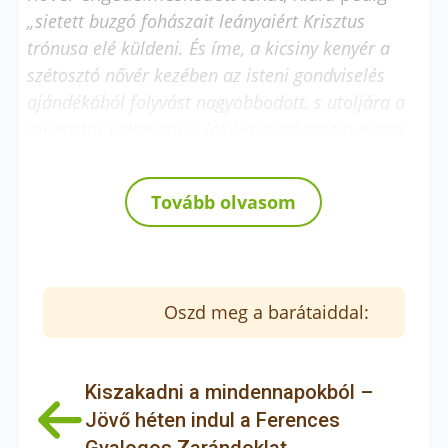
„sietett buzgó fohászait leányaiért Krisztus
trónusa elé küldeni. És íme, a kicsiny kenyér a
szétosztó nővér kezében az isteni gondviselés
ajándékából folyvást nagyobbodott, s utoljára a
monostor valamennyi lakója megkapta a maga
illendő részét.”
(CÉKl 15)
A jó ma is megsokasodik
Tovább olvasom
Ahogy Klára nem vonakodott megosztani azt a
keveset, amijük volt, úgy Assisi közössége is
egy konkrét jótékonysági cselekedet
Oszd meg a barátaiddal:
megtételére hívja az ünneplőket. A Klára
napjához kapcsolódó adománygyűjtés is a
fent leírt csoda jegyében zajlik majd: egy helyi
Kiszakadni a mindennapokból –
pékség felajánlásából kenyereket készítenek –
Jövő héten indul a Ferences
a megvásárlásukból befolyt összeget a Mondo