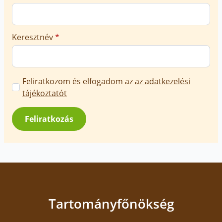
Keresztnév
*
Marketing
Feliratkozom és elfogadom az
az adatkezelési
üzenetek
tájékoztatót
jóváhagyása
*
Feliratkozás
Tartományfőnökség