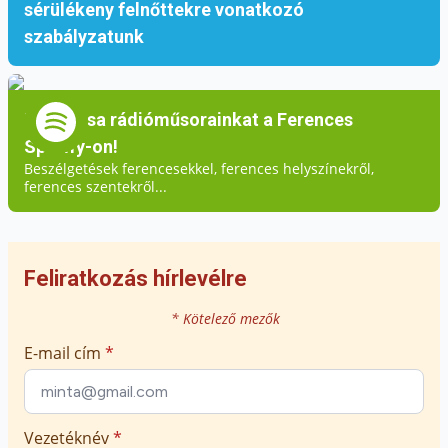
sérülékeny felnőttekre vonatkozó
szabályzatunk
Hallgassa rádióműsorainkat a Ferences
Spotify-on!
Beszélgetések ferencesekkel, ferences helyszínekről,
ferences szentekről...
Feliratkozás hírlevélre
* Kötelező mezők
E-mail cím
*
Vezetéknév
*