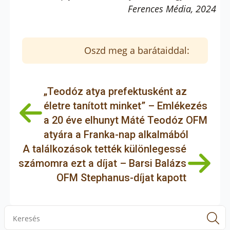
Ferences Média, 2024
Oszd meg a barátaiddal:
„Teodóz atya prefektusként az
életre tanított minket” – Emlékezés
a 20 éve elhunyt Máté Teodóz OFM
atyára a Franka-nap alkalmából
A találkozások tették különlegessé
számomra ezt a díjat – Barsi Balázs
OFM Stephanus-díjat kapott
S
f