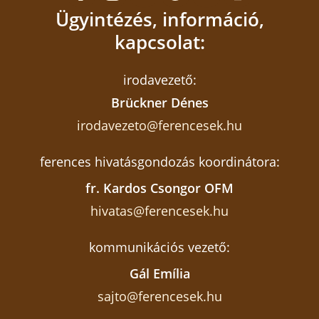
Ügyintézés, információ,
kapcsolat:
irodavezető:
Brückner Dénes
irodavezeto@ferencesek.hu
ferences hivatásgondozás koordinátora:
fr. Kardos Csongor OFM
hivatas@ferencesek.hu
kommunikációs vezető:
Gál Emília
sajto@ferencesek.hu