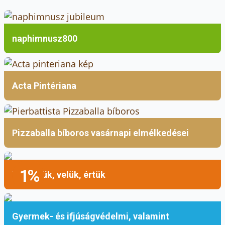
naphimnusz800
Acta Pintériana
Pizzaballa bíboros vasárnapi elmélkedései
1%
Mellettük, velük, értük
Gyermek- és ifjúságvédelmi, valamint