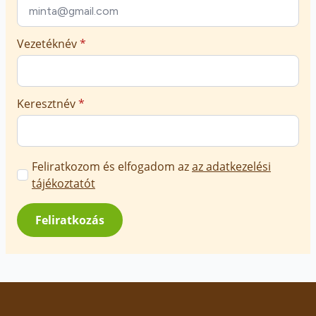
Vezetéknév
*
Keresztnév
*
Marketing
Feliratkozom és elfogadom az
az adatkezelési
üzenetek
tájékoztatót
jóváhagyása
*
Feliratkozás