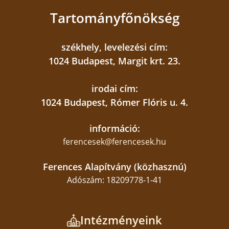
Tartományfőnökség
székhely, levelezési cím:
1024 Budapest, Margit krt. 23.
irodai cím:
1024 Budapest, Rómer Flóris u. 4.
információ:
ferencesek@ferencesek.hu
Ferences Alapítvány (közhasznú)
Adószám: 18209778-1-41
Intézményeink