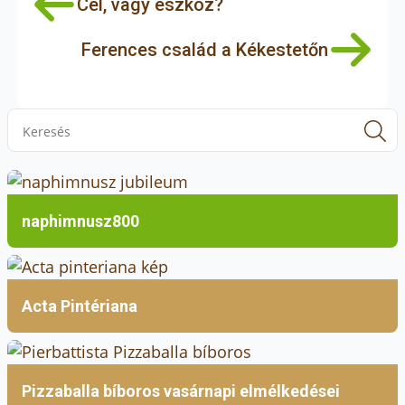
Cél, vagy eszköz?
Ferences család a Kékestetőn
S
f
naphimnusz800
Acta Pintériana
Pizzaballa bíboros vasárnapi elmélkedései