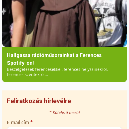
Hallgassa rádióműsorainkat a Ferences
Spotify-on!
Beszélgetések ferencesekkel, ferences helyszínekről,
ferences szentekről...
Feliratkozás hírlevélre
* Kötelező mezők
E-mail cím
*