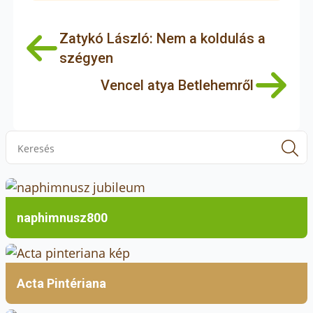
Zatykó László: Nem a koldulás a
szégyen
Vencel atya Betlehemről
S
f
naphimnusz800
Acta Pintériana