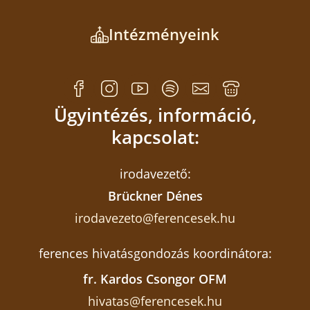
Intézményeink
Ügyintézés, információ,
kapcsolat:
irodavezető:
Brückner Dénes
irodavezeto@ferencesek.hu
ferences hivatásgondozás koordinátora:
fr. Kardos Csongor OFM
hivatas@ferencesek.hu