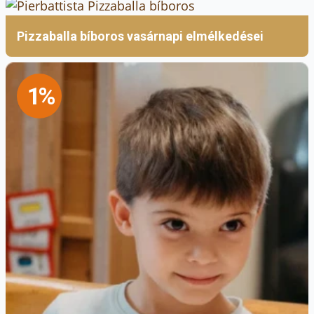
Pizzaballa bíboros vasárnapi elmélkedései
1%