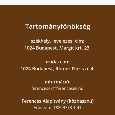
Tartományfőnökség
székhely, levelezési cím:
1024 Budapest, Margit krt. 23.
irodai cím:
1024 Budapest, Rómer Flóris u. 4.
információ:
ferencesek@ferencesek.hu
Ferences Alapítvány (közhasznú)
Adószám: 18209778-1-41