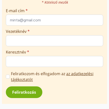
* Kötelező mezők
E-mail cím
*
Vezetéknév
*
Keresztnév
*
Marketing
Feliratkozom és elfogadom az
az adatkezelési
üzenetek
tájékoztatót
jóváhagyása
*
Feliratkozás