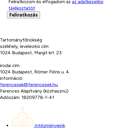
Marketing
Feliratkozom és elfogadom az
az adatkezelési
üzenetek
tájékoztatót
jóváhagyása
Feliratkozás
*
Tartományfőnökség
székhely, levelezési cím:
1024 Budapest, Margit krt. 23.
irodai cím:
1024 Budapest, Rómer Flóris u. 4.
információ:
ferencesek@ferencesek.hu
Ferences Alapítvány (közhasznú)
Adószám: 18209778-1-41
Intézményeink