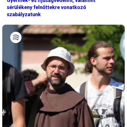
Gyermek- és ifjúságvédelmi, valamint
sérülékeny felnőttekre vonatkozó
szabályzatunk