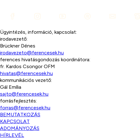
Ügyintézés, információ, kapcsolat:
irodavezető:
Brückner Dénes
irodavezeto@ferencesek.hu
ferences hivatásgondozás koordinátora:
fr. Kardos Csongor OFM
hivatas@ferencesek.hu
kommunikációs vezető:
Gál Emília
sajto@ferencesek.hu
forrásfejlesztés:
forras@ferencesek.hu
BEMUTATKOZÁS
KAPCSOLAT
ADOMÁNYOZÁS
HÍRLEVÉL