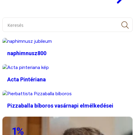
S
f
naphimnusz800
Acta Pintériana
Pizzaballa bíboros vasárnapi elmélkedései
1%