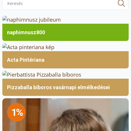
f
naphimnusz800
Acta Pintériana
Pizzaballa bíboros vasárnapi elmélkedései
1%