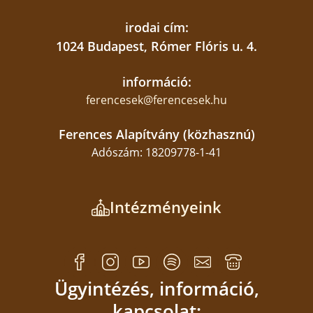
irodai cím:
1024 Budapest, Rómer Flóris u. 4.
információ:
ferencesek@ferencesek.hu
Ferences Alapítvány (közhasznú)
Adószám: 18209778-1-41
Intézményeink
Ügyintézés, információ,
kapcsolat: