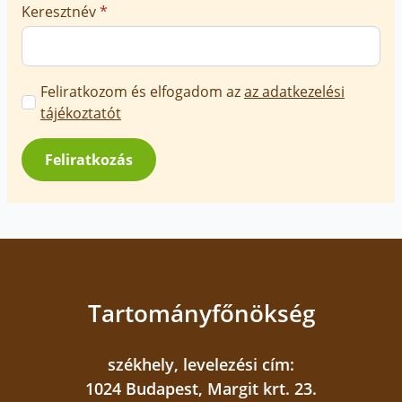
Keresztnév
*
Marketing
Feliratkozom és elfogadom az
az adatkezelési
üzenetek
tájékoztatót
jóváhagyása
*
Feliratkozás
Tartományfőnökség
székhely, levelezési cím:
1024 Budapest, Margit krt. 23.