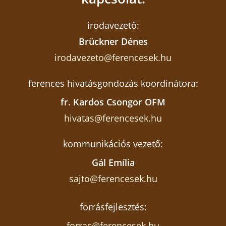
irodavezető:
Brückner Dénes
irodavezeto@ferencesek.hu
ferences hivatásgondozás koordinátora:
fr. Kardos Csongor OFM
hivatas@ferencesek.hu
kommunikációs vezető:
Gál Emília
sajto@ferencesek.hu
forrásfejlesztés:
forras@ferencesek.hu