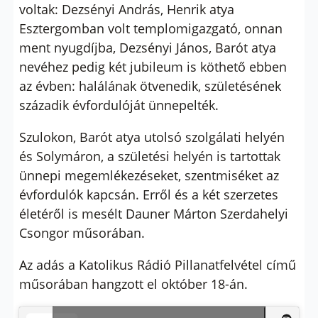
voltak: Dezsényi András, Henrik atya
Esztergomban volt templomigazgató, onnan
ment nyugdíjba, Dezsényi János, Barót atya
nevéhez pedig két jubileum is köthető ebben
az évben: halálának ötvenedik, születésének
századik évfordulóját ünnepelték.
Szulokon, Barót atya utolsó szolgálati helyén
és Solymáron, a születési helyén is tartottak
ünnepi megemlékezéseket, szentmiséket az
évfordulók kapcsán. Erről és a két szerzetes
életéről is mesélt Dauner Márton Szerdahelyi
Csongor műsorában.
Az adás a Katolikus Rádió Pillanatfelvétel című
műsorában hangzott el október 18-án.