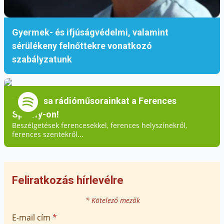
Gyermek- és ifjúságvédelmi, valamint
sérülékeny felnőttekre vonatkozó
szabályzatunk
Hallgassa rádióműsorainkat a Ferences
Spotify-on!
Beszélgetések ferencesekkel, ferences helyszínekről,
ferences szentekről...
Feliratkozás hírlevélre
* Kötelező mezők
E-mail cím
*