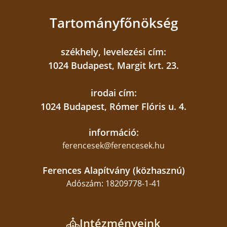
Tartományfőnökség
székhely, levelezési cím:
1024 Budapest, Margit krt. 23.
irodai cím:
1024 Budapest, Rómer Flóris u. 4.
információ:
ferencesek@ferencesek.hu
Ferences Alapítvány (közhasznú)
Adószám: 18209778-1-41
Intézményeink