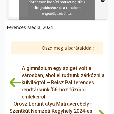
Kattintson ide a(z) marketing sütik
elfogadásához és a tartalom
engedélyezéséhez.
Ferences Média, 2024
Oszd meg a barátaiddal:
A gimnázium egy sziget volt a
városban, ahol el tudtunk zárkózni a
külvilágtól – Reisz Pál ferences
rendtársunk ‘56-hoz fűződő
emlékeiről
Orosz Lóránt atya Mátraverebély–
Szentkút Nemzeti Kegyhely 2024-es