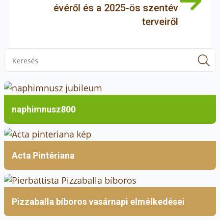
évéről és a 2025-ös szentév
terveiről
S
f
naphimnusz800
Acta Pintériana
Pizzaballa bíboros vasárnapi elmélkedései