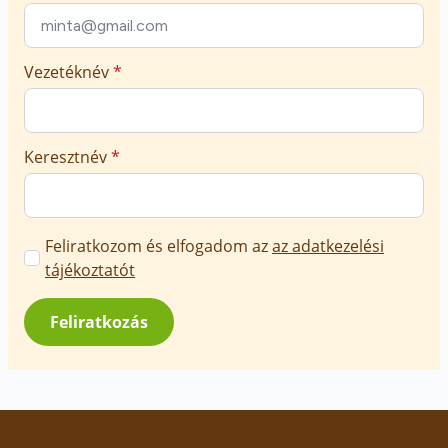
Vezetéknév
*
Keresztnév
*
Marketing
Feliratkozom és elfogadom az
az adatkezelési
üzenetek
tájékoztatót
jóváhagyása
*
Feliratkozás