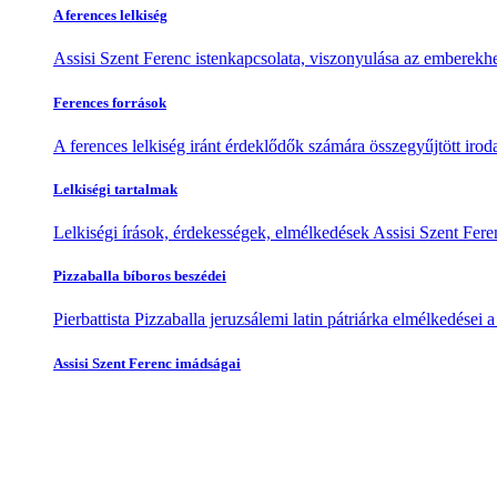
A ferences lelkiség
Assisi Szent Ferenc istenkapcsolata, viszonyulása az emberekhe
Ferences források
A ferences lelkiség iránt érdeklődők számára összegyűjtött irod
Lelkiségi tartalmak
Lelkiségi írások, érdekességek, elmélkedések Assisi Szent Feren
Pizzaballa bíboros beszédei
Pierbattista Pizzaballa jeruzsálemi latin pátriárka elmélkedései
Assisi Szent Ferenc imádságai