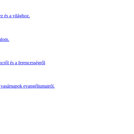
z és a világhoz.
alom.
cről és a ferencességről
 a vasárnapok evangéliumairól.