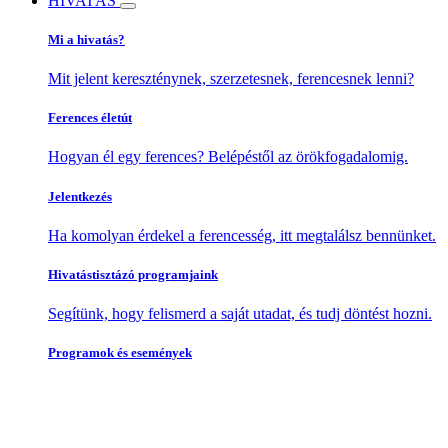
HIVATÁS
Mi a hivatás?
Mit jelent kereszténynek, szerzetesnek, ferencesnek lenni?
Ferences életút
Hogyan él egy ferences? Belépéstől az örökfogadalomig.
Jelentkezés
Ha komolyan érdekel a ferencesség, itt megtalálsz bennünket.
Hivatástisztázó programjaink
Segítünk, hogy felismerd a saját utadat, és tudj döntést hozni.
Programok és események