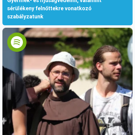
Gyermek- és ifjúságvédelmi, valamint
sérülékeny felnőttekre vonatkozó
szabályzatunk