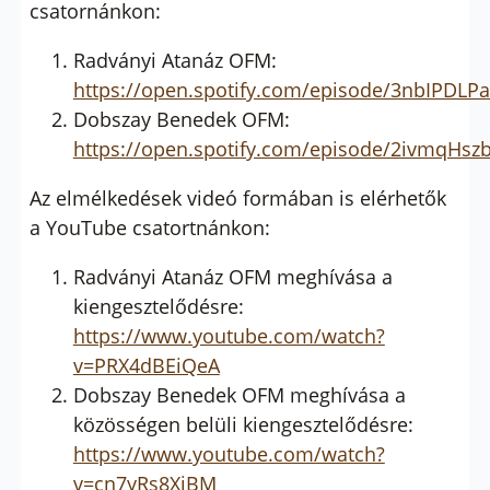
csatornánkon:
Radványi Atanáz OFM:
https://open.spotify.com/episode/3nbIPDL
Dobszay Benedek OFM:
https://open.spotify.com/episode/2ivmq
Az elmélkedések videó formában is elérhetők
a YouTube csatortnánkon:
Radványi Atanáz OFM meghívása a
kiengesztelődésre:
https://www.youtube.com/watch?
v=PRX4dBEiQeA
Dobszay Benedek OFM meghívása a
közösségen belüli kiengesztelődésre:
https://www.youtube.com/watch?
v=cn7yRs8XiBM