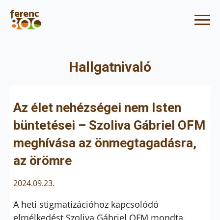
Hallgatnivaló
Az élet nehézségei nem Isten
büntetései – Szoliva Gábriel OFM
meghívása az önmegtagadásra,
az örömre
2024.09.23.
A heti stigmatizációhoz kapcsolódó
elmélkedést Szoliva Gábriel OFM mondta,