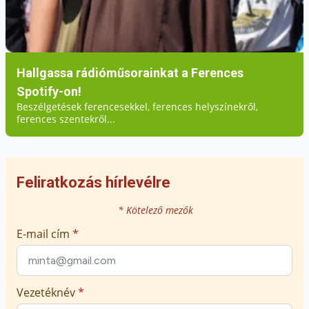
Hallgassa rádióműsorainkat a Ferences
Spotify-on!
Beszélgetések ferencesekkel, ferences helyszínekről,
ferences szentekről...
Feliratkozás hírlevélre
* Kötelező mezők
E-mail cím
*
Vezetéknév
*