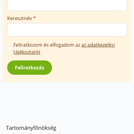
Keresztnév
*
Marketing
Feliratkozom és elfogadom az
az adatkezelési
üzenetek
tájékoztatót
jóváhagyása
*
Feliratkozás
Tartományfőnökség