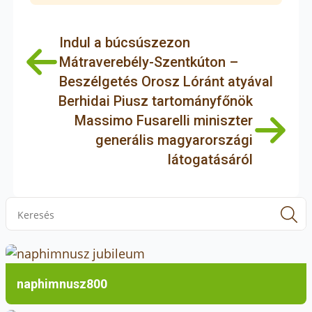
Indul a búcsúszezon
Mátraverebély-Szentkúton –
Beszélgetés Orosz Lóránt atyával
Berhidai Piusz tartományfőnök
Massimo Fusarelli miniszter
generális magyarországi
látogatásáról
S
f
naphimnusz800