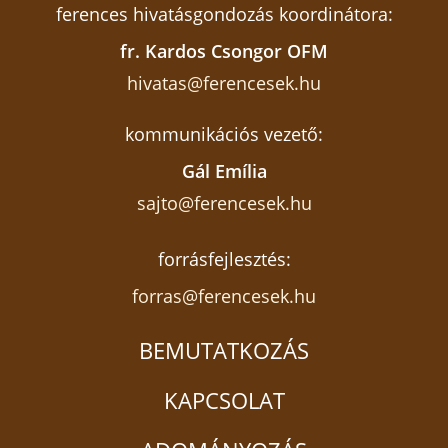
ferences hivatásgondozás koordinátora:
fr. Kardos Csongor OFM
hivatas@ferencesek.hu
kommunikációs vezető:
Gál Emília
sajto@ferencesek.hu
forrásfejlesztés:
forras@ferencesek.hu
BEMUTATKOZÁS
KAPCSOLAT