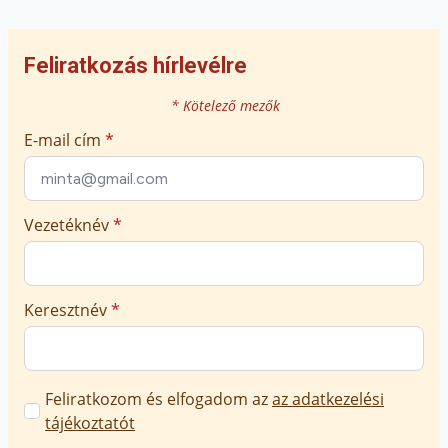
Feliratkozás hírlevélre
* Kötelező mezők
E-mail cím
*
Vezetéknév
*
Keresztnév
*
Marketing
Feliratkozom és elfogadom az
az adatkezelési
üzenetek
tájékoztatót
jóváhagyása