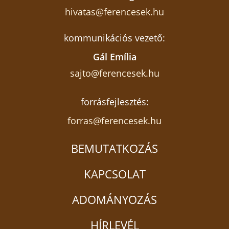
hivatas@ferencesek.hu
kommunikációs vezető:
Gál Emília
sajto@ferencesek.hu
forrásfejlesztés:
forras@ferencesek.hu
BEMUTATKOZÁS
KAPCSOLAT
ADOMÁNYOZÁS
HÍRLEVÉL