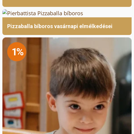
Pizzaballa bíboros vasárnapi elmélkedései
1%