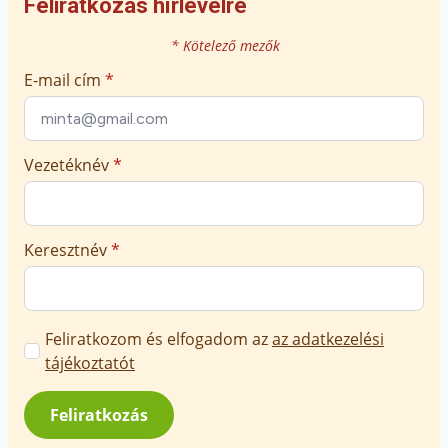
Feliratkozás hírlevélre
* Kötelező mezők
E-mail cím
*
Vezetéknév
*
Keresztnév
*
Marketing
Feliratkozom és elfogadom az
az adatkezelési
üzenetek
tájékoztatót
jóváhagyása
*
Feliratkozás