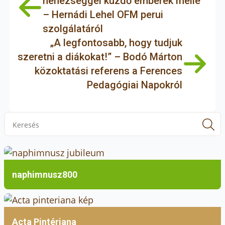
nehézséggel küzdő emberek mellé”
– Hernádi Lehel OFM perui
szolgálatáról
„A legfontosabb, hogy tudjuk
szeretni a diákokat!” – Bodó Márton
közoktatási referens a Ferences
Pedagógiai Napokról
S
f
naphimnusz800
Acta Pintériana