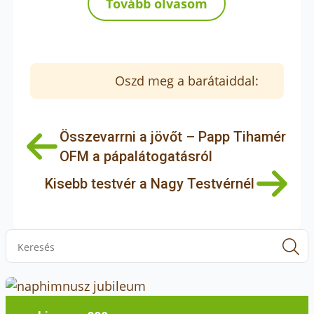
Tovább olvasom
Oszd meg a barátaiddal:
Összevarrni a jövőt – Papp Tihamér
OFM a pápalátogatásról
Kisebb testvér a Nagy Testvérnél
S
f