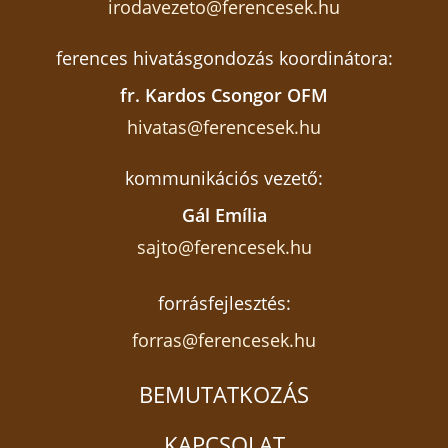
irodavezeto@ferencesek.hu
ferences hivatásgondozás koordinátora:
fr. Kardos Csongor OFM
hivatas@ferencesek.hu
kommunikációs vezető:
Gál Emília
sajto@ferencesek.hu
forrásfejlesztés:
forras@ferencesek.hu
BEMUTATKOZÁS
KAPCSOLAT