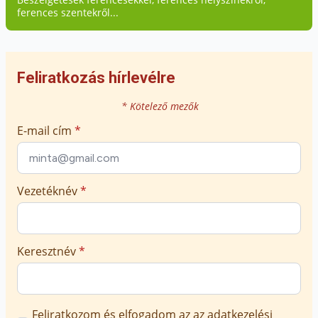
ferences szentekről...
Feliratkozás hírlevélre
* Kötelező mezők
E-mail cím
*
Vezetéknév
*
Keresztnév
*
Marketing
Feliratkozom és elfogadom az
az adatkezelési