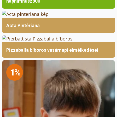
naphimnusz800
Acta Pintériana
Pizzaballa bíboros vasárnapi elmélkedései
1%