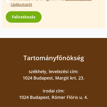
üzenetek
tájékoztatót
jóváhagyása
*
Feliratkozás
Tartományfőnökség
székhely, levelezési cím:
1024 Budapest, Margit krt. 23.
irodai cím:
1024 Budapest, Rómer Flóris u. 4.