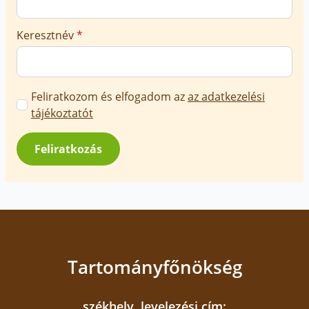
Keresztnév
*
Marketing
Feliratkozom és elfogadom az
az adatkezelési
üzenetek
tájékoztatót
jóváhagyása
*
Feliratkozás
Tartományfőnökség
székhely, levelezési cím: