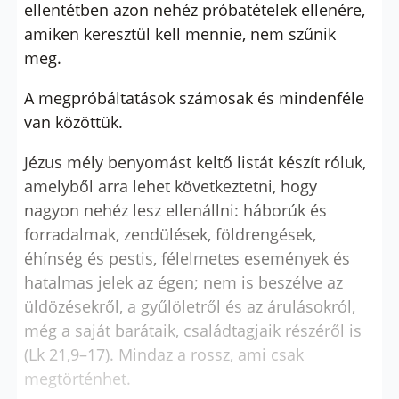
ellentétben azon nehéz próbatételek ellenére,
amiken keresztül kell mennie, nem szűnik
meg.
A megpróbáltatások számosak és mindenféle
van közöttük.
Jézus mély benyomást keltő listát készít róluk,
amelyből arra lehet következtetni, hogy
nagyon nehéz lesz ellenállni: háborúk és
forradalmak, zendülések, földrengések,
éhínség és pestis, félelmetes események és
hatalmas jelek az égen; nem is beszélve az
üldözésekről, a gyűlöletről és az árulásokról,
még a saját barátaik, családtagjaik részéről is
(Lk 21,9–17). Mindaz a rossz, ami csak
megtörténhet.