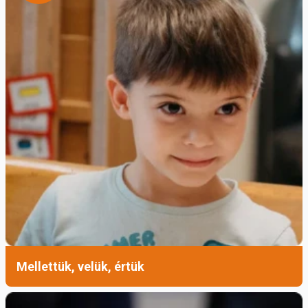
Azután megmaradnak azok, akik másképp
tekintenek az életre.
Ha a szakasz elején néhány olyan emberrel
találkoztunk, akik megálltak, hogy megnézzék a
templom gyönyörű köveit, a szakaszban
továbbhaladva más tekintetekkel találkozunk.
Ott van azok tekintete, akik nem hagyják
magukat megtéveszteni, és nem követnek
bárkit, aki azt állítja magáról, hogy ő az Úr (Lk
21,8); ők azok, akik megtanulták felismerni őt
húsvéti vonásaiban, és nem tévesztik össze
senki mással.
Mellettük, velük, értük
És ott van azok tekintete, akik a leírt egész