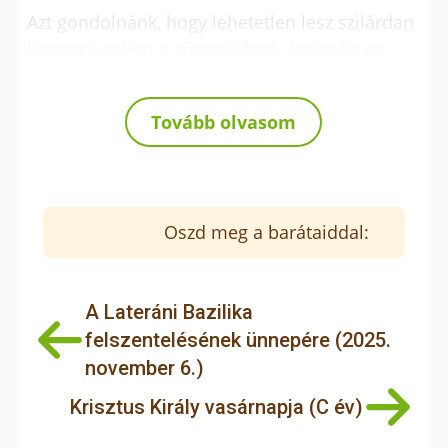
Azt gondolnánk, hogy lehetetlen lesz szilárdan
kitartani ebben a zűrzavarban. Azonban ez
nem így van.
A Templom, a maga nagyszerűségével együtt
Tovább olvasom
pusztulásra van ítélve.
Ám a tanítványok fejéről egyetlen hajszál sem
fog elveszni (Lk 21,18).
Oszd meg a barátaiddal:
Mit jelent ez?
Természetesen nem azt, hogy a tanítványok
A Lateráni Bazilika
mindig megmenekülnek, hogy a gonosznak
felszentelésének ünnepére (2025.
nem lesz hatalma felettük: a 16. versben
november 6.)
ugyanis Jézus világosan megmondja, hogy
Krisztus Király vasárnapja (C év)
néhányukat, akiket még a szeretteik is
elárulnak, meg fogják ölni.