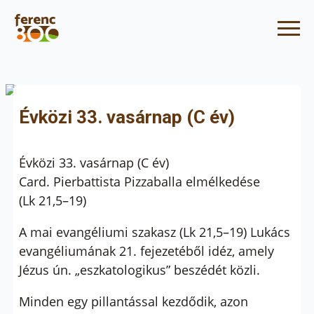
Évközi 33. vasárnap (C év)
Évközi 33. vasárnap (C év)
Card. Pierbattista Pizzaballa elmélkedése
(Lk 21,5–19)
A mai evangéliumi szakasz (Lk 21,5–19) Lukács
evangéliumának 21. fejezetéből idéz, amely
Jézus ún. „eszkatologikus” beszédét közli.
Minden egy pillantással kezdődik, azon