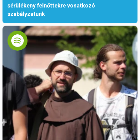
Nos, az élet akkor menekül meg, ha
sérülékeny felnőttekre vonatkozó
szeretetből odaadjuk.
szabályzatunk
A szeretetből odaadott élet találkozhat akár a
halállal is, ahogyan az Úr Jézussal is történt.
De ez egy megváltott élet, azaz egy olyan élet,
amely nem ér véget, nem múlik el, és nem
osztozik a Templom sorsában, amelyből kő
kövön nem marad.
Azzal ellentétben egy olyan élet, amelyet
teljesen a szeretetért áldoztak fel, a
legmagasabb tanúságtétel.
Erre az életre érdemes csodálattal tekinteni,
mint valami maradandóra, mint valamire, amit
még a halál sem vehet el.