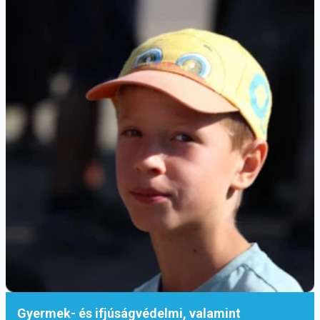
felfordulásban egy elképzelhetetlen új
lehetőséget látnak, azt, hogy tanúságot
tegyenek (Lk 21,13).
Érdekes, hogy Jézus nem mondja meg, hogy
miről vagy kiről kell tanúságot tenni.
Azért, mert pontosan erről kell tanúskodni,
annak a lehetőségéről, hogy ne engedjünk a
félelemnek, és mindig újrakezdjünk.
Végül megmaradnak azok, akik állhatatosak (Lk
21,19), vagyis azok, akik nem menekülnek el az
élet bonyolultsága, próbatételei és drámái
elől, hanem mindenben meglátják azt a
lehetőséget, hogy kitartásukkal megmenthetik
saját életüket.
Gyermek- és ifjúságvédelmi, valamint