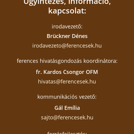
Ügyintézés, információ,
kapcsolat:
irodavezető:
Brückner Dénes
irodavezeto@ferencesek.hu
ferences hivatásgondozás koordinátora:
fr. Kardos Csongor OFM
hivatas@ferencesek.hu
kommunikációs vezető:
Gál Emília
sajto@ferencesek.hu