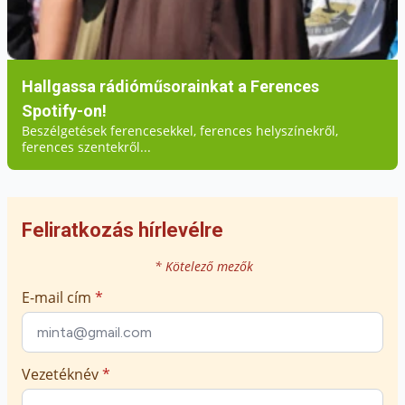
+ Pierbattista
Hallgassa rádióműsorainkat a Ferences
(ford.: Szatmári Györgyi)
Spotify-on!
Beszélgetések ferencesekkel, ferences helyszínekről,
ferences szentekről...
Feliratkozás hírlevélre
* Kötelező mezők
E-mail cím
*
Vezetéknév
*