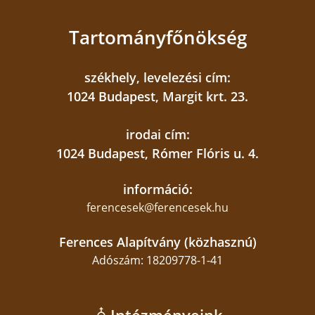
Magyarországon, a ciszterci nővérek is csak fű
alatt működtek”
.
Tartományfőnökség
székhely, levelezési cím:
1024 Budapest, Margit krt. 23.
irodai cím:
1024 Budapest, Rómer Flóris u. 4.
információ:
ferencesek@ferencesek.hu
Ferences Alapítvány (közhasznú)
Adószám: 18209778-1-41
A francia klarissza közösségről egy lelkinapon
hallottak először; Barsi Balázs atya ajánlotta
figyelmükbe a Sion-dombi nővéreket.
„A másik