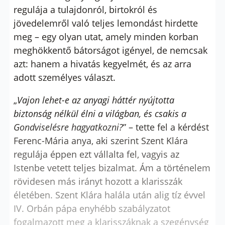
regulája a tulajdonról, birtokról és
jövedelemről való teljes lemondást hirdette
meg – egy olyan utat, amely minden korban
meghökkentő bátorságot igényel, de nemcsak
azt: hanem a hivatás kegyelmét, és az arra
adott személyes választ.
„
Vajon lehet-e az anyagi háttér nyújtotta
biztonság nélkül élni a világban, és csakis a
Gondviselésre hagyatkozni?
” – tette fel a kérdést
Ferenc-Mária anya, aki szerint Szent Klára
regulája éppen ezt vállalta fel, vagyis az
Istenbe vetett teljes bizalmat. Ám a történelem
rövidesen más irányt hozott a klarisszák
életében. Szent Klára halála után alig tíz évvel
IV. Orbán pápa enyhébb szabályzatot
fogalmazott meg a klarisszáknak a szegénység