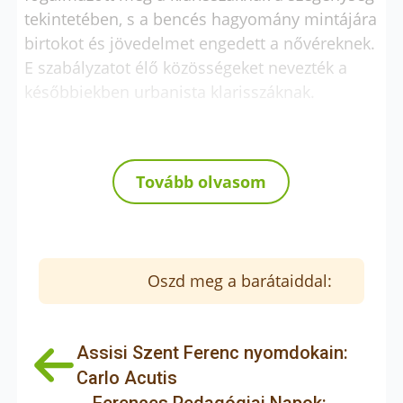
tekintetében, s a bencés hagyomány mintájára
birtokot és jövedelmet engedett a nővéreknek.
E szabályzatot élő közösségeket nevezték a
későbbiekben urbanista klarisszáknak.
Másfél évszázaddal Szent Klára halála után
Tovább olvasom
azonban egy francia parasztlány, Szent Koléta
különös hívást kapott. Évekig élt reklúzaként,
befalazva egy templom mellé, mígnem egy
nap Szent Ferenc hangját hallotta, aki arra
Oszd meg a barátaiddal:
kérte, hogy reformálja meg az általa alapított
rendeket. Koléta a hívásnak engedelmeskedve
pápai engedéllyel és a ferencesek
Assisi Szent Ferenc nyomdokain:
támogatásával kifalaztatta magát, ami
Carlo Acutis
akkoriban nagy szégyent jelentett a