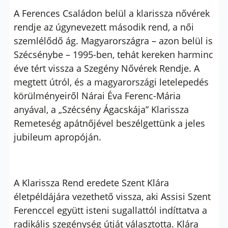
A Ferences Családon belül a klarissza nővérek
rendje az úgynevezett második rend, a női
szemlélődő ág. Magyarországra – azon belül is
Szécsénybe – 1995-ben, tehát kereken harminc
éve tért vissza a Szegény Nővérek Rendje. A
megtett útról, és a magyarországi letelepedés
körülményeiről Nárai Éva Ferenc-Mária
anyával, a „Szécsény Ágacskája” Klarissza
Remeteség apátnőjével beszélgettünk a jeles
jubileum apropóján.
A Klarissza Rend eredete Szent Klára
életpéldájára vezethető vissza, aki Assisi Szent
Ferenccel együtt isteni sugallattól indíttatva a
radikális szegénység útját választotta. Klára