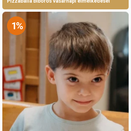
Pizzaballa bíboros vasárnapi elmélkedései
ez már csak egyik külső vetülete annak a belső
szegénységnek, melyben az értünk teljesen
szegénnyé vált Krisztus kiüresedését szeretnénk
1%
követni”
– pontosít Ferenc-Mária anya.
Klarisszák Magyarországon
A klarisszák már a középkorban megjelentek
Magyarországon. Első kolostorukat még Szent
Klára életében, 1239-ben Nagyszombatban
Árpád-házi Szent Erzsébet szentté avatásának
emlékére alapították. A legjelentősebb
monostoraik Pozsonyban, Óbudán,
Nagyváradon, Sárospatakon, Kolozsváron
működtek, de a későbbiekben volt házuk a
Budai Várban és Pesten, a mai Szerb utcában