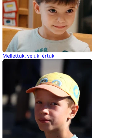
kell fordulni, és merjenek segítséget kérni. A hét
tanóra három nagyobb egységre oszlik. Az első
részben, két alkalom alatt a függőségek, veszélyek
és következmények megismertetése, a hozzáállás
megteremtése zajlik, majd szintén két tanórán
keresztül a helyes önismeret, önértékelés és a
droghasználat közötti összefüggés, valamint a
közösségek szerepe áll a középpontban. Az utolsó
Mellettük, velük, értük
három tanórán (ez a harmadik tanegység) a pozitív
jövőkép, a megküzdési stratégiák és a
döntésképesség fejlesztése a téma.
Emőke:
A lányok munkájának a legfőbb alappillére
az, hogy az érzelmi intelligencia fejlesztése a
legmeghatározóbb abban, hogy a diákok valóban
jelen tudjanak lenni a megelőzésről szóló
alkalmakon, és akkor is, amikor az élet olyan
szituációba hozza őket, ahol a megszerzett tudást
hasznosítaniuk kell. A megijesztésre összpontosító
és elrettentésre fókuszáló drogprevenciós