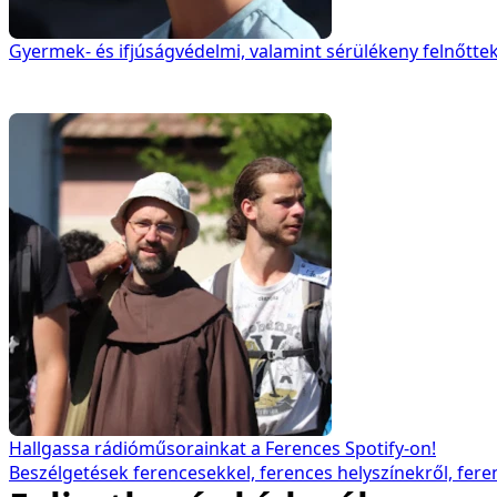
előadásokkal szemben az elsődleges hangsúly a
foglalkozásokon való teljes jelenléten, a bizalom
alapú játékokon, önismereti teszteken van. Ebből a
Gyermek- és ifjúságvédelmi, valamint sérülékeny felnőtt
szemszögből nézve az egész megelőzés új értelmet
nyerhet.
Hallgassa rádióműsorainkat a Ferences Spotify-on!
Hogyan álltatok neki a munkának? Könnyű volt
Beszélgetések ferencesekkel, ferences helyszínekről, feren
együtt dolgozni?