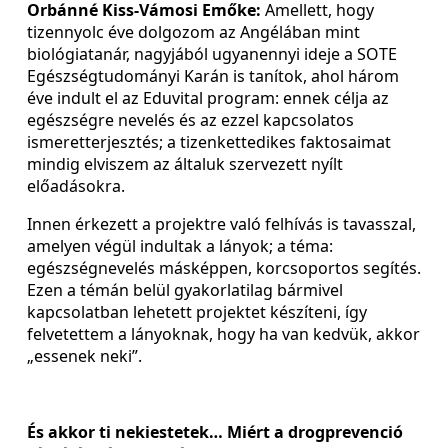
Orbánné Kiss-Vámosi Emőke:
Amellett, hogy
tizennyolc éve dolgozom az Angélában mint
biológiatanár, nagyjából ugyanennyi ideje a SOTE
Egészségtudományi Karán is tanítok, ahol három
éve indult el az Eduvital program: ennek célja az
egészségre nevelés és az ezzel kapcsolatos
ismeretterjesztés; a tizenkettedikes faktosaimat
mindig elviszem az általuk szervezett nyílt
előadásokra.
Innen érkezett a projektre való felhívás is tavasszal,
amelyen végül indultak a lányok; a téma:
egészségnevelés másképpen, korcsoportos segítés.
Ezen a témán belül gyakorlatilag bármivel
kapcsolatban lehetett projektet készíteni, így
felvetettem a lányoknak, hogy ha van kedvük, akkor
„essenek neki”.
És akkor ti nekiestetek… Miért a drogprevenció