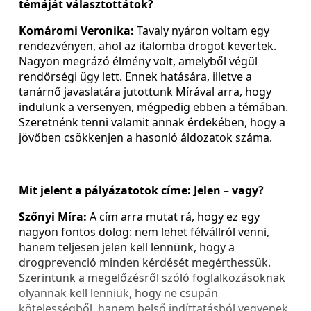
témáját választottátok?
Komáromi Veronika:
Tavaly nyáron voltam egy
rendezvényen, ahol az italomba drogot kevertek.
Nagyon megrázó élmény volt, amelyből végül
rendőrségi ügy lett. Ennek hatására, illetve a
tanárnő javaslatára jutottunk Mírával arra, hogy
indulunk a versenyen, mégpedig ebben a témában.
Szeretnénk tenni valamit annak érdekében, hogy a
jövőben csökkenjen a hasonló áldozatok száma.
Mit jelent a pályázatotok címe: Jelen – vagy?
Szőnyi Míra:
A cím arra mutat rá, hogy ez egy
nagyon fontos dolog: nem lehet félvállról venni,
hanem teljesen jelen kell lennünk, hogy a
drogprevenció minden kérdését megérthessük.
Szerintünk a megelőzésről szóló foglalkozásoknak
olyannak kell lenniük, hogy ne csupán
kötelességből, hanem belső indíttatásból vegyenek