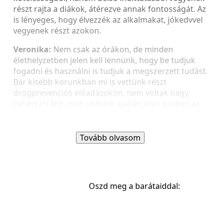
részt rajta a diákok, átérezve annak fontosságát. Az
is lényeges, hogy élvezzék az alkalmakat, jókedvvel
vegyenek részt azokon.
Veronika:
Nem csak az órákon, de minden
élethelyzetben jelen kell lennünk, hogy be tudjuk
fogadni és használni is tudjuk a megszerzett tudást.
Bár kisebb korunkban mi is vettünk részt
drogprevenciós előadásokon, nem voltak nagy
hatással ránk, nem voltunk igazán jelen ezeken az
alkalmakon.
Tovább olvasom
Mi volt a fő forrásotok a munka elkészítése
során, és mi lett a végeredmény?
Veronika:
A „Boldogabb családokért” iskolai családi
Oszd meg a barátaiddal:
életre nevelési program (Kecskemét-
Széchenyivárosi Közösségépítő Egyesület, Életünk a
Család! Nonprofit Közhasznú Kft.) munkatársai