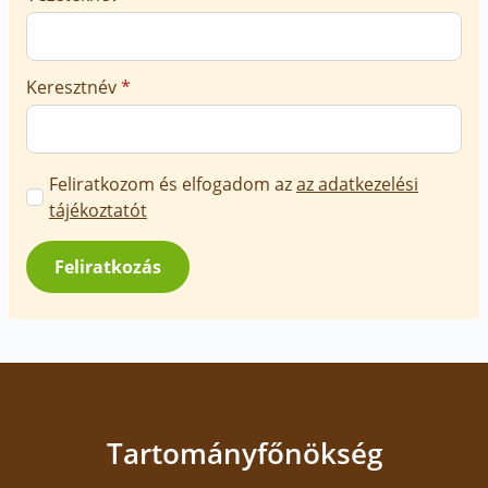
Keresztnév
*
Marketing
Feliratkozom és elfogadom az
az adatkezelési
üzenetek
tájékoztatót
jóváhagyása
*
Feliratkozás
Tartományfőnökség