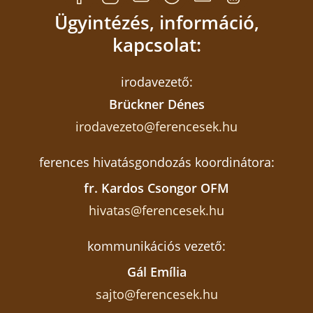
Ügyintézés, információ,
kapcsolat:
irodavezető:
Brückner Dénes
irodavezeto@ferencesek.hu
ferences hivatásgondozás koordinátora:
fr. Kardos Csongor OFM
hivatas@ferencesek.hu
kommunikációs vezető:
Gál Emília
sajto@ferencesek.hu