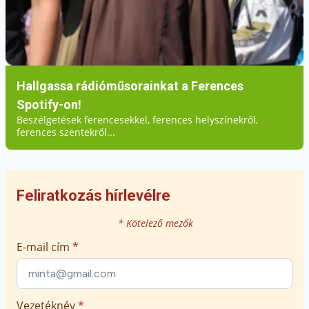
Hallgassa rádióműsorainkat a Ferences
Spotify-on!
Beszélgetések ferencesekkel, ferences helyszínekről,
ferences szentekről...
Feliratkozás hírlevélre
* Kötelező mezők
E-mail cím
*
Vezetéknév
*