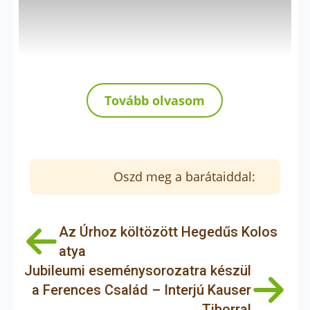
Tovább olvasom
Oszd meg a barátaiddal:
Az Úrhoz költözött Hegedűs Kolos
Advent első vasárnapja (november 28.):
atya
Jubileumi eseménysorozatra készül
a Ferences Család – Interjú Kauser
Tiborral