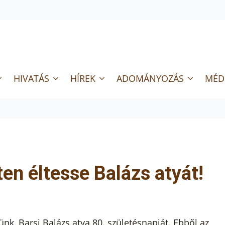
HIVATÁS
HÍREK
ADOMÁNYOZÁS
MÉD
ten éltesse Balázs atyát!
ünk, Barsi Balázs atya 80. születésnapját. Ebből az