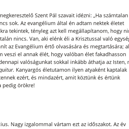
egkeresztelő Szent Pál szavait idézni: „Ha számtalan
incs sok. Az evangélium által én adtam nektek életet
kra tekintek, tényleg azt kell megállapítanom, hogy n
alán nincs. Van, aki elénk éli a Krisztussal való egysé
ít az Evangélium értő olvasására és megtartására; a
 veszi el annak élét, hogy valóban élet fakadhasson
dennapi valóságunkat sokkal inkább áthatja az Isten, 
quitur.
Kanyargós életutamon ilyen atyaként kaptalak
ennek ezért, és mindazért, amit köztünk és értünk
a pedig örökre!
ius. Nagy izgalommal vártam ezt az időszakot. Az év