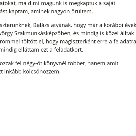
adatokat, majd mi magunk is megkaptuk a saját
tást kaptam, aminek nagyon örültem.
zterünknek, Balázs atyának, hogy már a korábbi éve
yörgy Szakmunkásképzőben, és mindig is közel álltak
mmel töltött el, hogy magiszterként erre a feladatr
indig elláttam ezt a feladatkört.
ozzak fel négy-öt könyvnél többet, hanem amit
azt inkább kölcsönözzem.