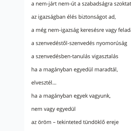
a nem-járt nem-út a szabadságra szokta
az igazságban élés biztonságot ad,
a még nem-igazság keresésre vagy feladá
a szenvedéstől-szenvedés nyomorúság
a szenvedésben-tanulás vigasztalás
ha a magányban egyedül maradtál,
elvesztél…
ha a magányban egyek vagyunk,
nem vagy egyedül
az öröm – tekinteted tündöklő ereje