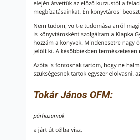
elején átvettük az előző kurzustól a fel
megbízatásainkat. Én könyvtárosi beosz
Nem tudom, volt-e tudomása arról magis
is könyvtárosként szolgáltam a Klapka G
hozzám a könyvek. Mindenesetre nagy örö
jelölt ki. A későbbiekben természetesen m
Azóta is fontosnak tartom, hogy ne halm
szükségesnek tartok egyszer elolvasni, 
Tokár János OFM:
párhuzamok
a járt út célba visz,