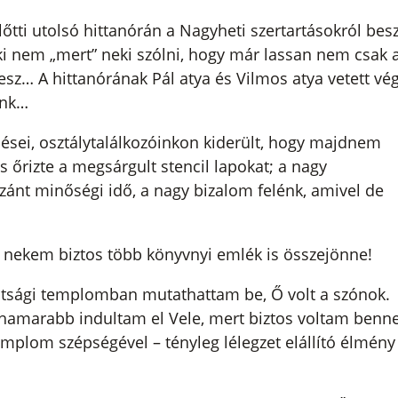
őtti utolsó hittanórán a Nagyheti szertartásokról besz
ki nem „mert” neki szólni, hogy már lassan nem csak 
sz… A hittanórának Pál atya és Vilmos atya vetett vég
unk…
dései, osztálytalálkozóinkon kiderült, hogy majdnem
 őrizte a megsárgult stencil lapokat; a nagy
szánt minőségi idő, a nagy bizalom felénk, amivel de
l nekem biztos több könyvnyi emlék is összejönne!
átsági templomban mutathattam be, Ő volt a szónok.
l hamarabb indultam el Vele, mert biztos voltam benne
mplom szépségével – tényleg lélegzet elállító élmény 