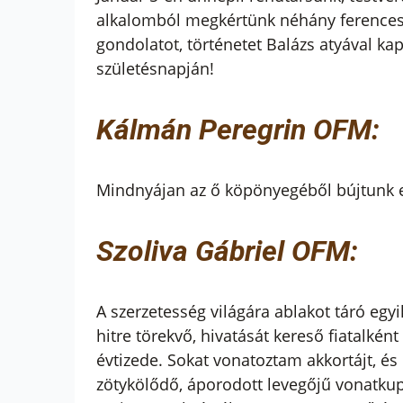
alkalomból megkértünk néhány ferences 
gondolatot, történetet Balázs atyával ka
születésnapján!
Kálmán Peregrin OFM:
Mindnyájan az ő köpönyegéből bújtunk e
Szoliva Gábriel OFM:
A szerzetesség világára ablakot táró e
hitre törekvő, hivatását kereső fiatalkén
évtizede. Sokat vonatoztam akkortájt, és
zötykölődő, áporodott levegőjű vonatkup