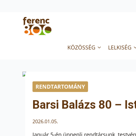
KÖZÖSSÉG
LELKISÉG
RENDTARTOMÁNY
Barsi Balázs 80 – Is
2026.01.05.
Január 5-én ünnepli rendtársunk, testvér