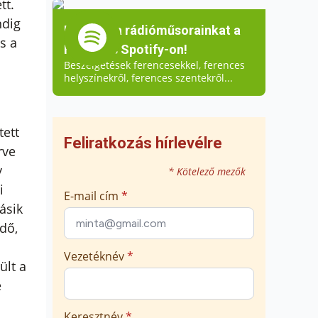
tt.
ndig
Hallgassa rádióműsorainkat a
s a
Ferences Spotify-on!
Beszélgetések ferencesekkel, ferences
helyszínekről, ferences szentekről...
tett
Feliratkozás hírlevélre
rve
y
* Kötelező mezők
i
E-mail cím
*
ásik
dő,
Vezetéknév
*
ült a
e
Keresztnév
*