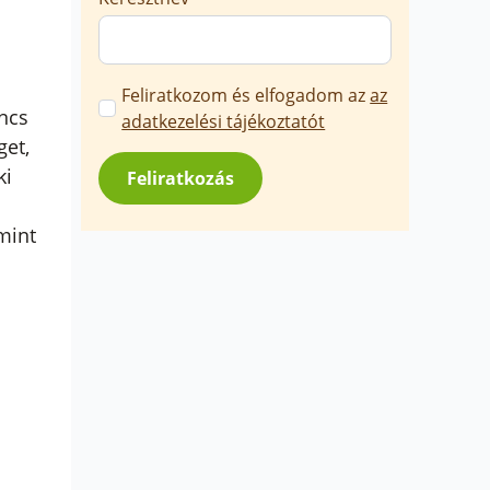
Marketing
Feliratkozom és elfogadom az
az
incs
üzenetek
adatkezelési tájékoztatót
get,
jóváhagyása
*
ki
Feliratkozás
mint