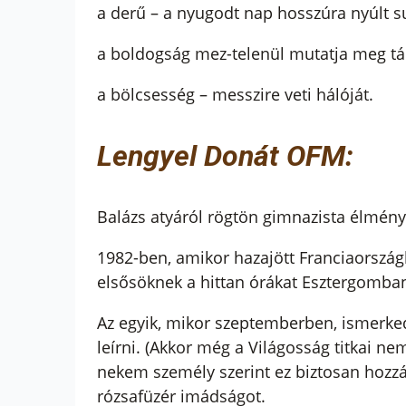
a derű – a nyugodt nap hosszúra nyúlt s
a boldogság mez-telenül mutatja meg tá
a bölcsesség – messzire veti hálóját.
Lengyel Donát OFM:
Balázs atyáról rögtön gimnazista élmén
1982-ben, amikor hazajött Franciaországb
elsősöknek a hittan órákat Esztergomban
Az egyik, mikor szeptemberben, ismerkedés
leírni. (Akkor még a Világosság titkai n
nekem személy szerint ez biztosan hozzá
rózsafüzér imádságot.