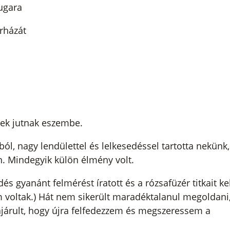
ugara
rházát
yek jutnak eszembe.
ól, nagy lendülettel és lelkesedéssel tartotta nekünk,
. Mindegyik külön élmény volt.
 gyanánt felmérést íratott és a rózsafüzér titkait kel
em voltak.) Hát nem sikerült maradéktalanul megoldani
járult, hogy újra felfedezzem és megszeressem a