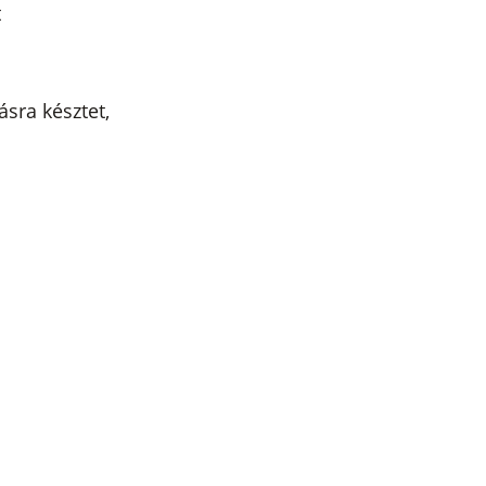
t
sra késztet,