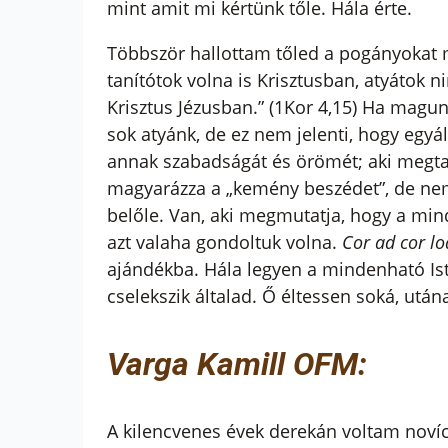
mint amit mi kértünk tőle. Hála érte.
Többször hallottam tőled a pogányokat m
tanítótok volna is Krisztusban, atyátok n
Krisztus Jézusban.” (1Kor 4,15) Ha magun
sok atyánk, de ez nem jelenti, hogy egyált
annak szabadságát és örömét; aki megtan
magyarázza a „kemény beszédet”, de nem
belőle. Van, aki megmutatja, hogy a min
azt valaha gondoltuk volna.
Cor ad cor lo
ajándékba. Hála legyen a mindenható Ist
cselekszik általad. Ő éltessen soká, után
Varga Kamill OFM:
A kilencvenes évek derekán voltam novíc