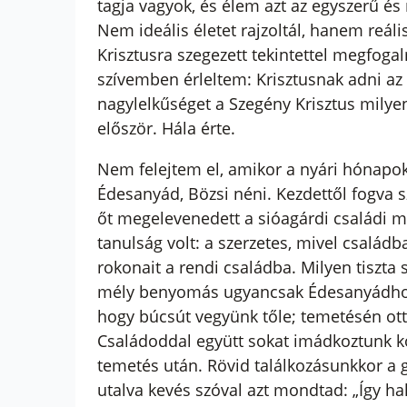
tagja vagyok, és élem azt az egyszerű és
Nem ideális életet rajzoltál, hanem reál
Krisztusra szegezett tekintettel megfogal
szívemben érleltem: Krisztusnak adni az
nagylelkűséget a Szegény Krisztus milye
először. Hála érte.
Nem felejtem el, amikor a nyári hónapo
Édesanyád, Bözsi néni. Kezdettől fogva 
őt megelevenedett a sióagárdi családi m
tanulság volt: a szerzetes, mivel család
rokonait a rendi családba. Milyen tiszta
mély benyomás ugyancsak Édesanyádhoz k
hogy búcsút vegyünk tőle; temetésén ott 
Családoddal együtt sokat imádkoztunk ko
temetés után. Rövid találkozásunkkor a g
utalva kevés szóval azt mondtad: „Így hal