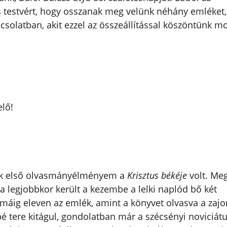
testvért, hogy osszanak meg velünk néhány emléket,
pcsolatban, akit ezzel az összeállítással köszöntünk m
lő!
gyik első olvasmányélményem a
Krisztus békéje
volt. Meg
t a legjobbkor került a kezembe a lelki naplód bő két
 máig eleven az emlék, amint a könyvet olvasva a zaj
é tere kitágul, gondolatban már a szécsényi noviciát