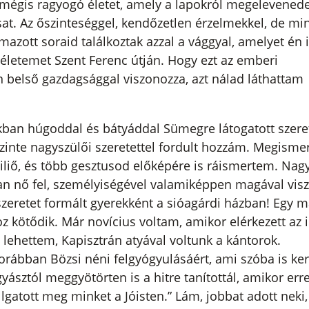
 mégis ragyogó életet, amely a lapokról megelevenede
isat. Az őszinteséggel, kendőzetlen érzelmekkel, de mi
mazott soraid találkoztak azzal a vággyal, amelyet én i
 életemet Szent Ferenc útján. Hogy ezt az emberi
n belső gazdagsággal viszonozza, azt nálad láthattam
kban húgoddal és bátyáddal Sümegre látogatott szere
szinte nagyszülői szeretettel fordult hozzám. Megisme
iliő, és több gesztusod előképére is ráismertem. Nag
ban nő fel, személyiségével valamiképpen magával visz
 szeretet formált gyerekként a sióagárdi házban! Egy m
ötődik. Már novícius voltam, amikor elérkezett az i
lehettem, Kapisztrán atyával voltunk a kántorok.
rábban Bözsi néni felgyógyulásáért, ami szóba is ker
yásztól meggyötörten is a hitre tanítottál, amikor err
lgatott meg minket a Jóisten.” Lám, jobbat adott neki,