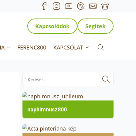
Kapcsolódok
Segítek
IA
FERENC800
KAPCSOLAT
Search for:
Search
for:
naphimnusz800