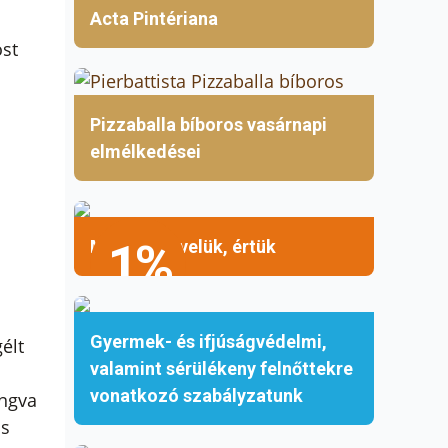
Acta Pintériana
ost
Pizzaballa bíboros vasárnapi
elmélkedései
1%
Mellettük, velük, értük
Gyermek- és ifjúságvédelmi,
élt
valamint sérülékeny felnőttekre
vonatkozó szabályzatunk
ongva
us