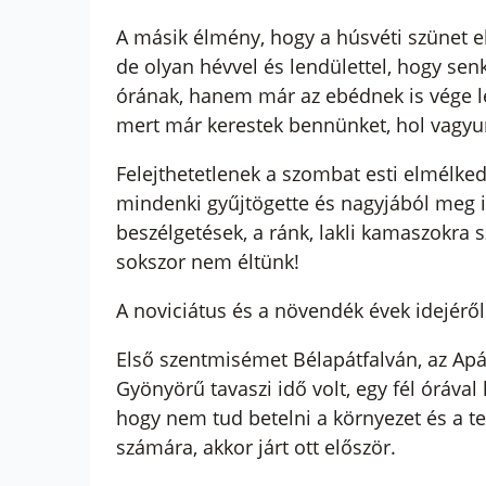
A másik élmény, hogy a húsvéti szünet el
de olyan hévvel és lendülettel, hogy sen
órának, hanem már az ebédnek is vége le
mert már kerestek bennünket, hol vagy
Felejthetetlenek a szombat esti elmélke
mindenki gyűjtögette és nagyjából meg is
beszélgetések, a ránk, lakli kamaszokra 
sokszor nem éltünk!
A noviciátus és a növendék évek idejérő
Első szentmisémet Bélapátfalván, az Ap
Gyönyörű tavaszi idő volt, egy fél óráva
hogy nem tud betelni a környezet és a te
számára, akkor járt ott először.