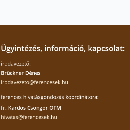
Ügyintézés, információ, kapcsolat:
irodavezető:
Brückner Dénes
irodavezeto@ferencesek.hu
ferences hivatásgondozás koordinátora:
fr. Kardos Csongor OFM
hivatas@ferencesek.hu