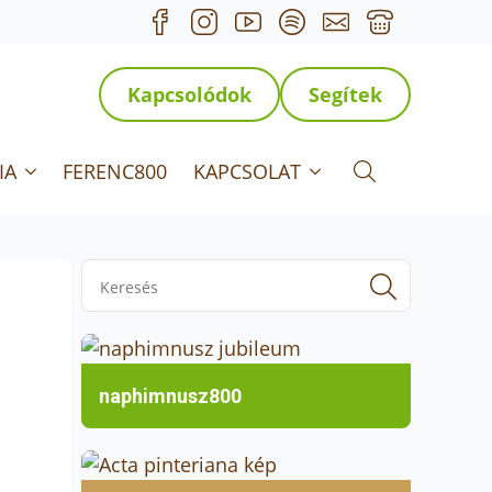
Kapcsolódok
Segítek
IA
FERENC800
KAPCSOLAT
Search for:
Search
for:
naphimnusz800