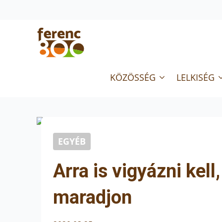
KÖZÖSSÉG
LELKISÉG
EGYÉB
Arra is vigyázni kel
maradjon