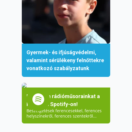
Gyermek- és ifjúságvédelmi,
valamint sérülékeny felnőttekre
vonatkozó szabályzatunk
Hallgassa rádióműsorainkat a
Ferences Spotify-on!
Beszélgetések ferencesekkel, ferences
helyszínekről, ferences szentekről...