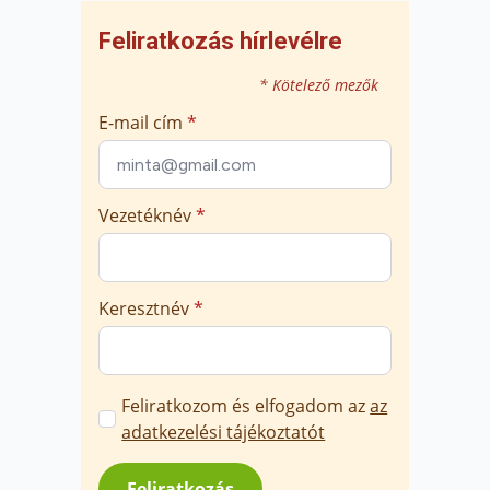
Feliratkozás hírlevélre
* Kötelező mezők
E-mail cím
*
Vezetéknév
*
Keresztnév
*
Marketing
Feliratkozom és elfogadom az
az
üzenetek
adatkezelési tájékoztatót
jóváhagyása
*
Feliratkozás