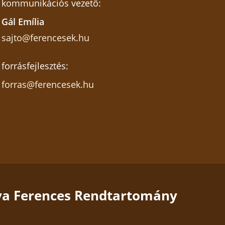
kommunikációs vezető:
Gál Emília
sajto@ferencesek.hu
forrásfejlesztés:
forras@ferencesek.hu
a Ferences Rendtartomány