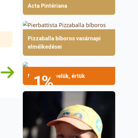
Acta Pintériana
Pizzaballa bíboros vasárnapi
elmélkedései
1%
Mellettük, velük, értük