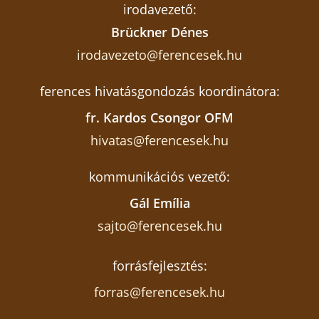
irodavezető:
Brückner Dénes
irodavezeto@ferencesek.hu
ferences hivatásgondozás koordinátora:
fr. Kardos Csongor OFM
hivatas@ferencesek.hu
kommunikációs vezető:
Gál Emília
sajto@ferencesek.hu
forrásfejlesztés:
forras@ferencesek.hu