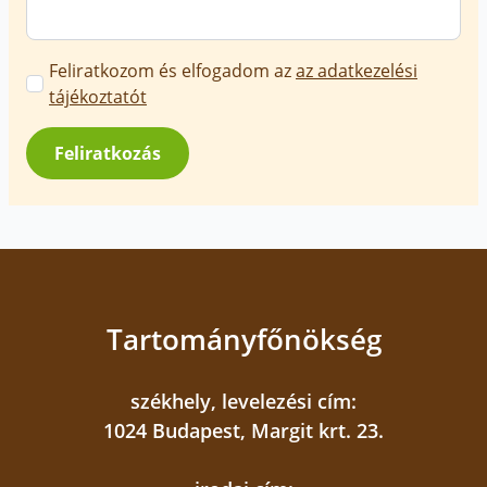
Marketing
Feliratkozom és elfogadom az
az adatkezelési
üzenetek
tájékoztatót
jóváhagyása
*
Feliratkozás
Tartományfőnökség
székhely, levelezési cím:
1024 Budapest, Margit krt. 23.