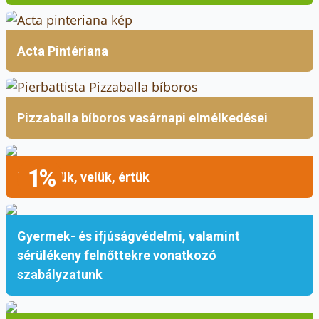
Acta Pintériana
Pizzaballa bíboros vasárnapi elmélkedései
1%
Mellettük, velük, értük
Gyermek- és ifjúságvédelmi, valamint
sérülékeny felnőttekre vonatkozó
szabályzatunk