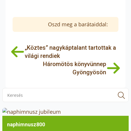
Oszd meg a barátaiddal:
„Köztes” nagykáptalant tartottak a
világi rendiek
Háromötös könyvünnep
Gyöngyösön
S
f
naphimnusz800