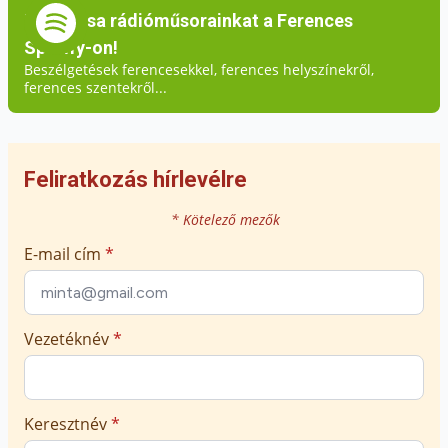
Hallgassa rádióműsorainkat a Ferences
Spotify-on!
Beszélgetések ferencesekkel, ferences helyszínekről,
ferences szentekről...
Feliratkozás hírlevélre
* Kötelező mezők
E-mail cím
*
Vezetéknév
*
Keresztnév
*