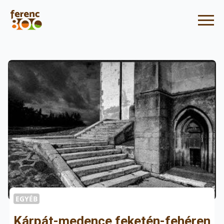
EGYÉB
Kárpát-medence feketén-fehéren