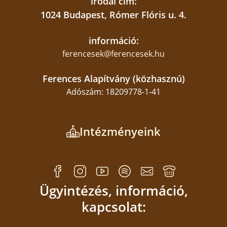
irodai cím:
1024 Budapest, Rómer Flóris u. 4.
információ:
ferencesek@ferencesek.hu
Ferences Alapítvány (közhasznú)
Adószám: 18209778-1-41
Intézményeink
Ügyintézés, információ,
kapcsolat: