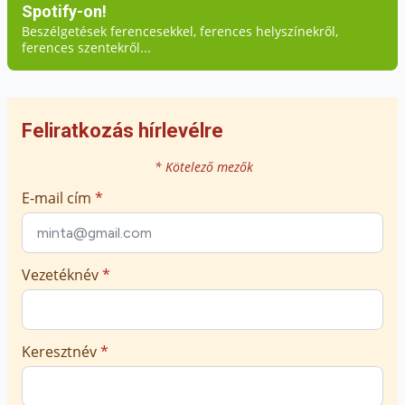
Spotify-on!
Beszélgetések ferencesekkel, ferences helyszínekről,
ferences szentekről...
Feliratkozás hírlevélre
* Kötelező mezők
E-mail cím
*
Vezetéknév
*
Keresztnév
*