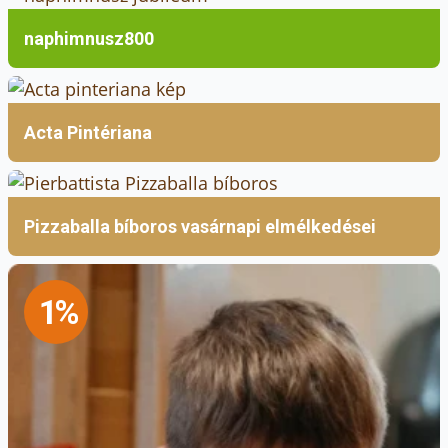
naphimnusz800
Acta Pintériana
Pizzaballa bíboros vasárnapi elmélkedései
1%