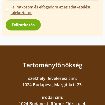
Marketing
Feliratkozom és elfogadom az
az adatkezelési
üzenetek
tájékoztatót
jóváhagyása
*
Feliratkozás
Tartományfőnökség
székhely, levelezési cím:
1024 Budapest, Margit krt. 23.
irodai cím:
1024 Budapest, Rómer Flóris u. 4.