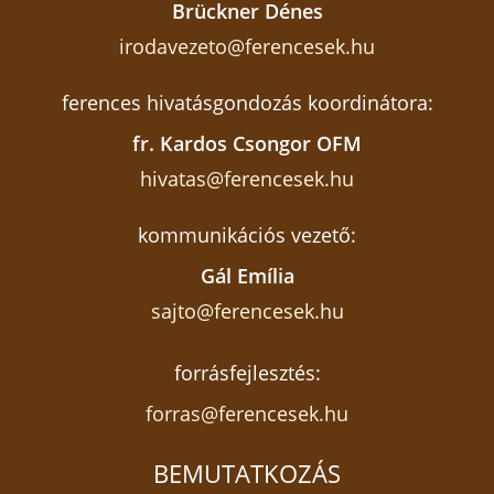
Brückner Dénes
irodavezeto@ferencesek.hu
ferences hivatásgondozás koordinátora:
fr. Kardos Csongor OFM
hivatas@ferencesek.hu
kommunikációs vezető:
Gál Emília
sajto@ferencesek.hu
forrásfejlesztés:
forras@ferencesek.hu
BEMUTATKOZÁS