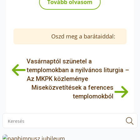
Tovább olvasom
Oszd meg a barátaiddal:
Vasárnaptól szünetel a
templomokban a nyilvános liturgia –
Az MKPK közleménye
Miseközvetítések a ferences
templomokból
S
f