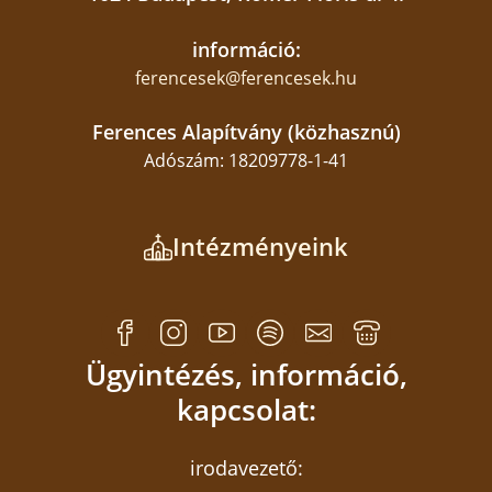
információ:
ferencesek@ferencesek.hu
Ferences Alapítvány (közhasznú)
Adószám: 18209778-1-41
Intézményeink
Ügyintézés, információ,
kapcsolat:
irodavezető: