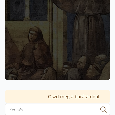
Oszd meg a barátaiddal:
Se
for