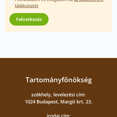
üzenetek
tájékoztatót
jóváhagyása
*
Feliratkozás
Tartományfőnökség
székhely, levelezési cím:
1024 Budapest, Margit krt. 23.
irodai cím: