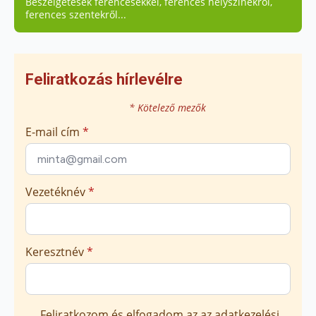
Beszélgetések ferencesekkel, ferences helyszínekről,
ferences szentekről...
Feliratkozás hírlevélre
* Kötelező mezők
E-mail cím
*
Vezetéknév
*
Keresztnév
*
Marketing
Feliratkozom és elfogadom az
az adatkezelési