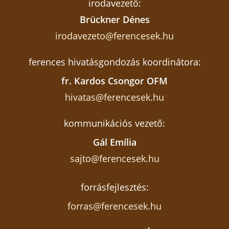
irodavezető:
Brückner Dénes
irodavezeto@ferencesek.hu
ferences hivatásgondozás koordinátora:
fr. Kardos Csongor OFM
hivatas@ferencesek.hu
kommunikációs vezető:
Gál Emília
sajto@ferencesek.hu
forrásfejlesztés:
forras@ferencesek.hu