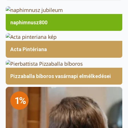
naphimnusz800
Acta Pintériana
Pizzaballa bíboros vasárnapi elmélkedései
1%