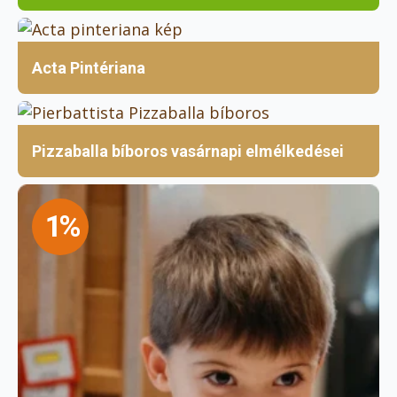
Acta Pintériana
Pizzaballa bíboros vasárnapi elmélkedései
1%