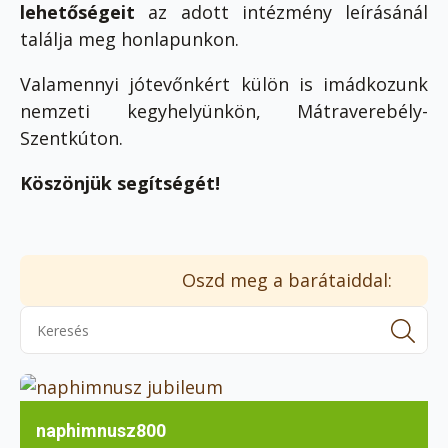
lehetőségeit
az adott intézmény leírásánál
találja meg honlapunkon.
Valamennyi jótevőnkért külön is imádkozunk
nemzeti kegyhelyünkön, Mátraverebély-
Szentkúton.
Köszönjük segítségét!
Oszd meg a barátaiddal:
Se
for
naphimnusz800