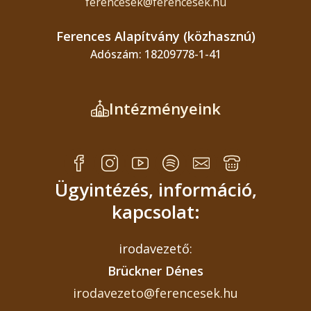
ferencesek@ferencesek.hu
Ferences Alapítvány (közhasznú)
Adószám: 18209778-1-41
Intézményeink
Ügyintézés, információ,
kapcsolat:
irodavezető:
Brückner Dénes
irodavezeto@ferencesek.hu