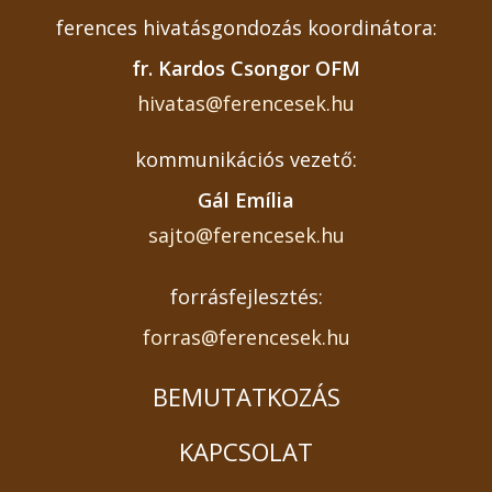
ferences hivatásgondozás koordinátora:
fr. Kardos Csongor OFM
hivatas@ferencesek.hu
kommunikációs vezető:
Gál Emília
sajto@ferencesek.hu
forrásfejlesztés:
forras@ferencesek.hu
BEMUTATKOZÁS
KAPCSOLAT