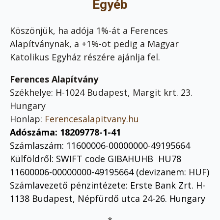
Egyéb
Köszönjük, ha adója 1%-át a Ferences
Alapítványnak, a +1%-ot pedig a Magyar
Katolikus Egyház részére ajánlja fel.
Ferences Alapítvány
Székhelye: H-1024 Budapest, Margit krt. 23.
Hungary
Honlap:
Ferencesalapitvany.hu
Adószáma:
18209778-1-41
Számlaszám: 11600006-00000000-49195664
Külföldről: SWIFT code GIBAHUHB HU78
11600006-00000000-49195664 (devizanem: HUF)
Számlavezető pénzintézete: Erste Bank Zrt. H-
1138 Budapest, Népfürdő utca 24-26. Hungary