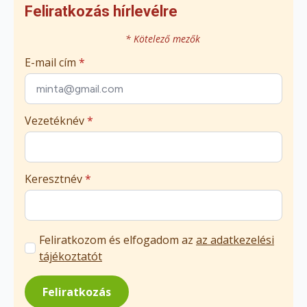
Feliratkozás hírlevélre
* Kötelező mezők
E-mail cím
*
Vezetéknév
*
Keresztnév
*
Marketing
Feliratkozom és elfogadom az
az adatkezelési
üzenetek
tájékoztatót
jóváhagyása
*
Feliratkozás