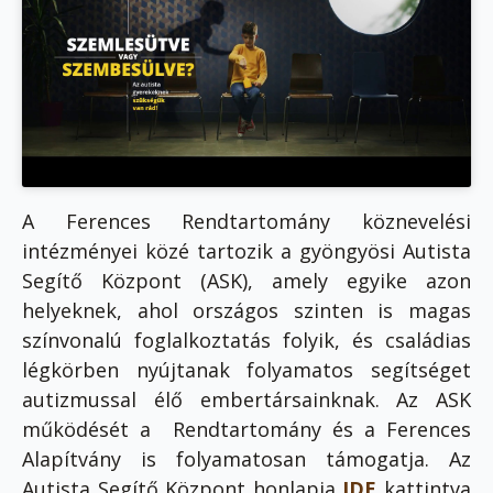
A Ferences Rendtartomány köznevelési
intézményei közé tartozik a gyöngyösi Autista
Segítő Központ (ASK), amely egyike azon
helyeknek, ahol országos szinten is magas
színvonalú foglalkoztatás folyik, és családias
légkörben nyújtanak folyamatos segítséget
autizmussal élő embertársainknak. Az ASK
működését a Rendtartomány és a Ferences
Alapítvány is folyamatosan támogatja. Az
Autista Segítő Központ honlapja
IDE
kattintva